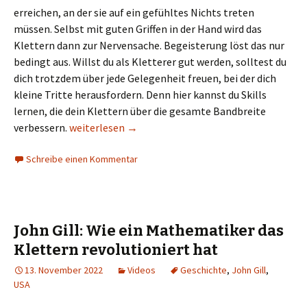
erreichen, an der sie auf ein gefühltes Nichts treten
müssen. Selbst mit guten Griffen in der Hand wird das
Klettern dann zur Nervensache. Begeisterung löst das nur
bedingt aus. Willst du als Kletterer gut werden, solltest du
dich trotzdem über jede Gelegenheit freuen, bei der dich
kleine Tritte herausfordern. Denn hier kannst du Skills
lernen, die dein Klettern über die gesamte Bandbreite
Wie kleine Tritte dich zu einem besseren, fitteren
verbessern.
weiterlesen
→
Schreibe einen Kommentar
John Gill: Wie ein Mathematiker das
Klettern revolutioniert hat
13. November 2022
Videos
Geschichte
,
John Gill
,
USA