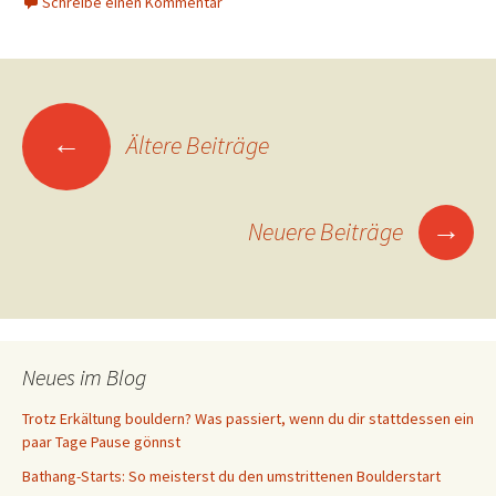
Schreibe einen Kommentar
Beitrags-
←
Ältere Beiträge
Navigation
→
Neuere Beiträge
Neues im Blog
Trotz Erkältung bouldern? Was passiert, wenn du dir stattdessen ein
paar Tage Pause gönnst
Bathang-Starts: So meisterst du den umstrittenen Boulderstart