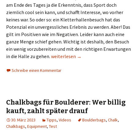
am Ende des Tages ja die Erkenntnis, dass Sport doch
ziemlich cool sein kann, und schafft Interesse, wo vorher
keines war. So oder so: ein Kletterhallenbesuch hat das
Potenzial ein unvergessliches Erlebnis zu werden. Aber! Das
gilt im Positiven wie im Negativen. Leider kann auch eine
ganze Menge schief gehen. Wichtig ist deshalb, den Besuch
ein wenig vorzubereiten und mit den richtigen Erwartungen
Familienausflug in die Kletterhalle: Was
in die Halle zu gehen.
weiterlesen
→
Schreibe einen Kommentar
Chalkbags für Boulderer: Wer billig
kauft, zahlt später drauf
30. März 2023
Tipps
,
Videos
Boulderbags
,
Chalk
,
Chalkbags
,
Equipment
,
Test