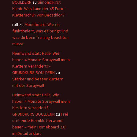
BOULDERN
zu
Simond First
Klimb: Was kann der 45-Euro-
Kletterschuh von Decathlon?
ralf
zu
Moonboard: Wie es
funktioniert, was es bringt und
was du beim Training beachten
musst
Heimwand statt Halle: Wie
haben 4 Monate Spraywall mein
Klettern verändert? -
GRUNDKURS BOULDERN
zu
Stärker und besser klettern
mit der Spraywall
Heimwand statt Halle: Wie
haben 4 Monate Spraywall mein
Klettern verändert? -
GRUNDKURS BOULDERN
zu
Frei
stehende Heimkletterwand
bauen – mein Homeboard 2.0
im Detail erklärt