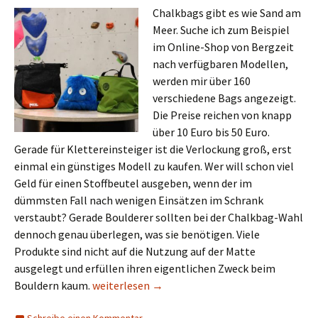
Chalkbags gibt es wie Sand am
Meer. Suche ich zum Beispiel
im Online-Shop von Bergzeit
nach verfügbaren Modellen,
werden mir über 160
verschiedene Bags angezeigt.
Die Preise reichen von knapp
über 10 Euro bis 50 Euro.
Gerade für Klettereinsteiger ist die Verlockung groß, erst
einmal ein günstiges Modell zu kaufen. Wer will schon viel
Geld für einen Stoffbeutel ausgeben, wenn der im
dümmsten Fall nach wenigen Einsätzen im Schrank
verstaubt? Gerade Boulderer sollten bei der Chalkbag-Wahl
dennoch genau überlegen, was sie benötigen. Viele
Produkte sind nicht auf die Nutzung auf der Matte
ausgelegt und erfüllen ihren eigentlichen Zweck beim
Chalkbags für Boulderer: Wer billig kauft, zahl
Bouldern kaum.
weiterlesen
→