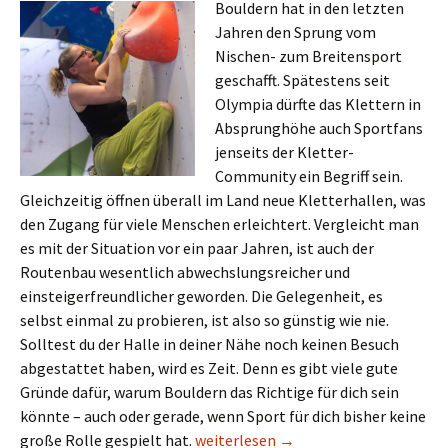
Bouldern hat in den letzten
Jahren den Sprung vom
Nischen- zum Breitensport
geschafft. Spätestens seit
Olympia dürfte das Klettern in
Absprunghöhe auch Sportfans
jenseits der Kletter-
Community ein Begriff sein.
Gleichzeitig öffnen überall im Land neue Kletterhallen, was
den Zugang für viele Menschen erleichtert. Vergleicht man
es mit der Situation vor ein paar Jahren, ist auch der
Routenbau wesentlich abwechslungsreicher und
einsteigerfreundlicher geworden. Die Gelegenheit, es
selbst einmal zu probieren, ist also so günstig wie nie.
Solltest du der Halle in deiner Nähe noch keinen Besuch
abgestattet haben, wird es Zeit. Denn es gibt viele gute
Gründe dafür, warum Bouldern das Richtige für dich sein
könnte – auch oder gerade, wenn Sport für dich bisher keine
Bouldern: Der richtige Sport für Spor
große Rolle gespielt hat.
weiterlesen
→