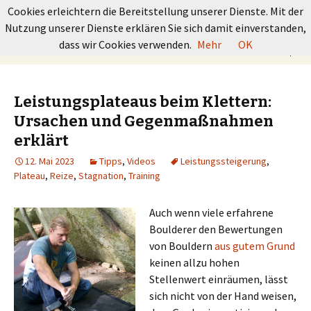
GRUNDKURS BOULDERN
Cookies erleichtern die Bereitstellung unserer Dienste. Mit der
Nutzung unserer Dienste erklären Sie sich damit einverstanden,
Springe
Suchen
dass wir Cookies verwenden.
Mehr
OK
Menü
zum
nach:
Inhalt
Leistungsplateaus beim Klettern:
Ursachen und Gegenmaßnahmen
erklärt
12. Mai 2023
Tipps
,
Videos
Leistungssteigerung
,
Plateau
,
Reize
,
Stagnation
,
Training
Auch wenn viele erfahrene
Boulderer den Bewertungen
von Bouldern
aus gutem Grund
keinen allzu hohen
Stellenwert einräumen, lässt
sich nicht von der Hand weisen,