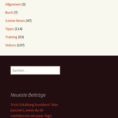
Allgemein
(3)
Buch
(7)
Szene-News
(47)
Tipps
(114)
Training
(53)
Videos
(107)
Suchen
nach:
Neueste Beiträge
Trotz Erkältung bouldern? Was
passiert, wenn du dir
stattdessen ein paar Tage