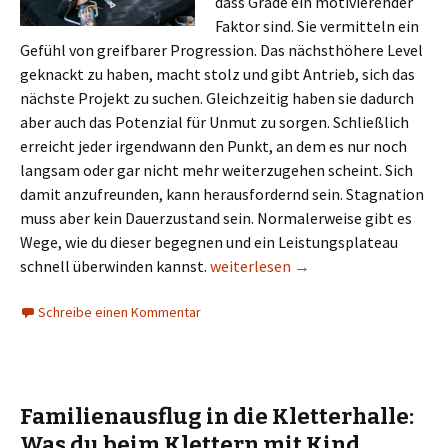
dass Grade ein motivierender
Faktor sind. Sie vermitteln ein
Gefühl von greifbarer Progression. Das nächsthöhere Level
geknackt zu haben, macht stolz und gibt Antrieb, sich das
nächste Projekt zu suchen. Gleichzeitig haben sie dadurch
aber auch das Potenzial für Unmut zu sorgen. Schließlich
erreicht jeder irgendwann den Punkt, an dem es nur noch
langsam oder gar nicht mehr weiterzugehen scheint. Sich
damit anzufreunden, kann herausfordernd sein. Stagnation
muss aber kein Dauerzustand sein. Normalerweise gibt es
Wege, wie du dieser begegnen und ein Leistungsplateau
Leistungsplateaus beim Klettern
schnell überwinden kannst.
weiterlesen
→
Schreibe einen Kommentar
Familienausflug in die Kletterhalle:
Was du beim Klettern mit Kind