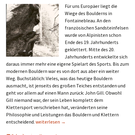
Für uns Europäer liegt die
Wiege des Boulderns in
Fontainebleau. An den
französischen Sandsteinfelsen
wurde von Alpinisten schon
Ende des 19. Jahrhunderts
geklettert. Mitte des 20.
Jahrhunderts entwickelte sich
daraus immer mehr eine eigene Spielart des Sports. Bis zum
modernen Bouldern war es von dort aus aber ein weiter
Weg. Buchstäblich: Vieles, was das heutige Bouldern
ausmacht, ist jenseits des großen Teiches entstanden und
geht vor allem auf einen Mann zurück: John Gill. Obwohl
Gill niemand war, der sein Leben komplett dem
Klettersport verschrieben hat, veränderten seine
Philosophie und Leistungen das Bouldern und Klettern
John Gill: Wie ein Mathematiker das Klettern re
entscheidend.
weiterlesen
→