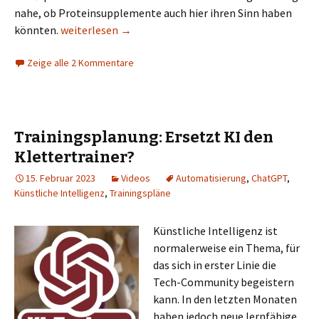
nahe, ob Proteinsupplemente auch hier ihren Sinn haben
Supplemente im Klettersport: Schneller fit durch Pr
könnten.
weiterlesen
→
Zeige alle 2 Kommentare
Trainingsplanung: Ersetzt KI den
Klettertrainer?
15. Februar 2023
Videos
Automatisierung
,
ChatGPT
,
Künstliche Intelligenz
,
Trainingspläne
Künstliche Intelligenz ist
normalerweise ein Thema, für
das sich in erster Linie die
Tech-Community begeistern
kann. In den letzten Monaten
haben jedoch neue lernfähige