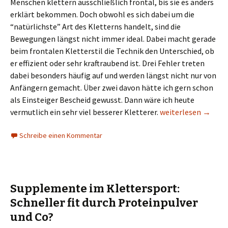
Menschen klettern ausschließlich frontal, bis sie es anders
erklärt bekommen. Doch obwohl es sich dabei um die
“natürlichste” Art des Kletterns handelt, sind die
Bewegungen längst nicht immer ideal. Dabei macht gerade
beim frontalen Kletterstil die Technik den Unterschied, ob
er effizient oder sehr kraftraubend ist. Drei Fehler treten
dabei besonders häufig auf und werden längst nicht nur von
Anfängern gemacht. Über zwei davon hätte ich gern schon
als Einsteiger Bescheid gewusst. Dann wäre ich heute
Frontal klettern: 3 
vermutlich ein sehr viel besserer Kletterer.
weiterlesen
→
Schreibe einen Kommentar
Supplemente im Klettersport:
Schneller fit durch Proteinpulver
und Co?