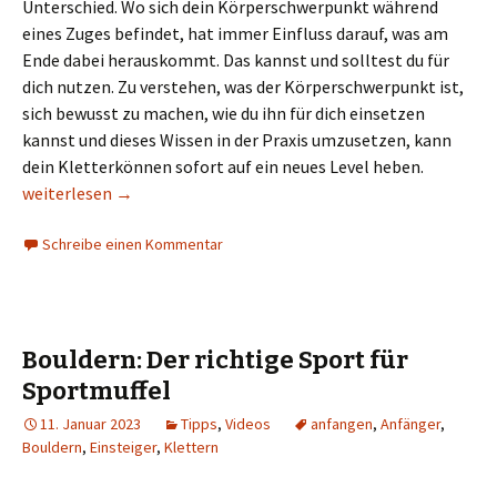
Unterschied. Wo sich dein Körperschwerpunkt während
eines Zuges befindet, hat immer Einfluss darauf, was am
Ende dabei herauskommt. Das kannst und solltest du für
dich nutzen. Zu verstehen, was der Körperschwerpunkt ist,
sich bewusst zu machen, wie du ihn für dich einsetzen
kannst und dieses Wissen in der Praxis umzusetzen, kann
dein Kletterkönnen sofort auf ein neues Level heben.
Sofort besser klettern: Die Kunst, den Körperschwerpunkt ein
weiterlesen
→
Schreibe einen Kommentar
Bouldern: Der richtige Sport für
Sportmuffel
11. Januar 2023
Tipps
,
Videos
anfangen
,
Anfänger
,
Bouldern
,
Einsteiger
,
Klettern