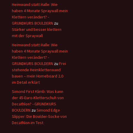
Heimwand statt Halle: Wie
haben 4 Monate Spraywall mein
Klettern verändert? -
GRUNDKURS BOULDERN
zu
Stärker und besser klettern
mit der Spraywall
Heimwand statt Halle: Wie
haben 4 Monate Spraywall mein
Klettern verändert? -
GRUNDKURS BOULDERN
zu
Frei
stehende Heimkletterwand
bauen – mein Homeboard 2.0
im Detail erklärt
Simond First Klimb: Was kann
der 45-Euro-Kletterschuh von
Decathlon? - GRUNDKURS
BOULDERN
zu
Simond Edge
Slipper: Die Boulder-Socke von
Decathlon im Test