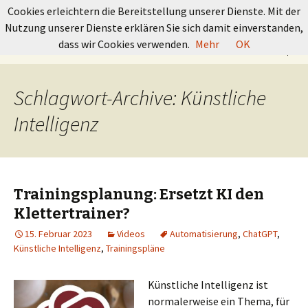
GRUNDKURS BOULDERN
Cookies erleichtern die Bereitstellung unserer Dienste. Mit der
Nutzung unserer Dienste erklären Sie sich damit einverstanden,
Springe
Suchen
dass wir Cookies verwenden.
Mehr
OK
Menü
zum
nach:
Inhalt
Schlagwort-Archive: Künstliche
Intelligenz
Trainingsplanung: Ersetzt KI den
Klettertrainer?
15. Februar 2023
Videos
Automatisierung
,
ChatGPT
,
Künstliche Intelligenz
,
Trainingspläne
Künstliche Intelligenz ist
normalerweise ein Thema, für