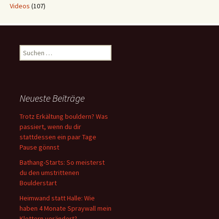
Videos
(107)
Suchen
nach:
Neueste Beiträge
Trotz Erkältung bouldern? Was
passiert, wenn du dir
stattdessen ein paar Tage
Pause gönnst
Bathang-Starts: So meisterst
du den umstrittenen
Boulderstart
Heimwand statt Halle: Wie
haben 4 Monate Spraywall mein
Klettern verändert?