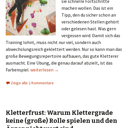
sie schnelle Fortschritte
machen wollen. Das ist ein
Tipp, den du sicher schon an
verschiedenen Stellen gehört
oder gelesen hast. Was gern
vergessen wird: Damit sich das
Training lohnt, muss nicht nur viel, sondern auch
abwechslungsreich geklettert werden. Nur so kann man das
große Bewegungsrepertoire aufbauen, das gute Kletterer
ausmacht. Eine Übung, die genau darauf abzielt, ist das
Techniktraining: Mit dem Farbenspiel zur bessere
Farbenspiel.
weiterlesen
→
Zeige alle 2 Kommentare
Kletterfrust: Warum Klettergrade
keine (große) Rolle spielen und den