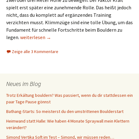
zwei oder drei Meter Höhe zu bewegen. Der Faktor Kraft
spielt erst später eine zunehmende Rolle. Das heißt jedoch
nicht, dass du komplett auf ergänzendes Training
verzichten musst. Klimmzüge sind eine tolle Übung, um das
Fundament für schnelle Fortschritte beim Bouldern zu
Klimmzugtraining fürs Bouldern: Der schnelle Weg zu me
legen.
weiterlesen
→
Zeige alle 3 Kommentare
Neues im Blog
Trotz Erkältung bouldern? Was passiert, wenn du dir stattdessen ein
paar Tage Pause gönnst
Bathang-Starts: So meisterst du den umstrittenen Boulderstart
Heimwand statt Halle: Wie haben 4 Monate Spraywall mein Klettern
verändert?
Simond Vertika Soft im Test – Simond, wir müssen reden…