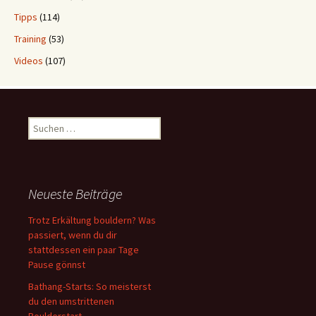
Tipps
(114)
Training
(53)
Videos
(107)
Suchen
nach:
Neueste Beiträge
Trotz Erkältung bouldern? Was
passiert, wenn du dir
stattdessen ein paar Tage
Pause gönnst
Bathang-Starts: So meisterst
du den umstrittenen
Boulderstart