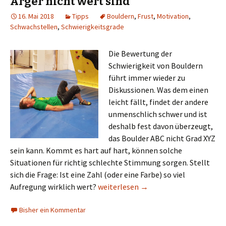
Ärger nicht wert sind
16. Mai 2018
Tipps
Bouldern
,
Frust
,
Motivation
,
Schwachstellen
,
Schwierigkeitsgrade
Die Bewertung der
Schwierigkeit von Bouldern
führt immer wieder zu
Diskussionen. Was dem einen
leicht fällt, findet der andere
unmenschlich schwer und ist
deshalb fest davon überzeugt,
das Boulder ABC nicht Grad XYZ
sein kann. Kommt es hart auf hart, können solche
Situationen für richtig schlechte Stimmung sorgen. Stellt
sich die Frage: Ist eine Zahl (oder eine Farbe) so viel
Kletterfrust: Warum Klettergrade kei
Aufregung wirklich wert?
weiterlesen
→
Bisher ein Kommentar