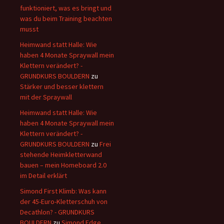
funktioniert, was es bringt und
was du beim Training beachten
musst
Heimwand statt Halle: Wie
haben 4 Monate Spraywall mein
Klettern verändert? -
GRUNDKURS BOULDERN
zu
Stärker und besser klettern
mit der Spraywall
Heimwand statt Halle: Wie
haben 4 Monate Spraywall mein
Klettern verändert? -
GRUNDKURS BOULDERN
zu
Frei
stehende Heimkletterwand
bauen – mein Homeboard 2.0
im Detail erklärt
Simond First Klimb: Was kann
der 45-Euro-Kletterschuh von
Decathlon? - GRUNDKURS
BOULDERN
zu
Simond Edge