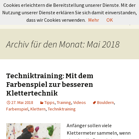
GRUNDKURS BOULDERN
Cookies erleichtern die Bereitstellung unserer Dienste. Mit der
Nutzung unserer Dienste erklären Sie sich damit einverstanden,
Springe
Suchen
dass wir Cookies verwenden.
Mehr
OK
Menü
zum
nach:
Inhalt
Archiv für den Monat: Mai 2018
Techniktraining: Mit dem
Farbenspiel zur besseren
Klettertechnik
27. Mai 2018
Tipps
,
Training
,
Videos
Bouldern
,
Farbenspiel
,
Klettern
,
Techniktraining
Anfänger sollen viele
Klettermeter sammeln, wenn