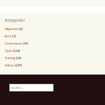
Kategorien
Allgemein
(3)
Buch
(7)
Szene-News
(47)
Tipps
(114)
Training
(53)
Videos
(107)
Suchen
nach: