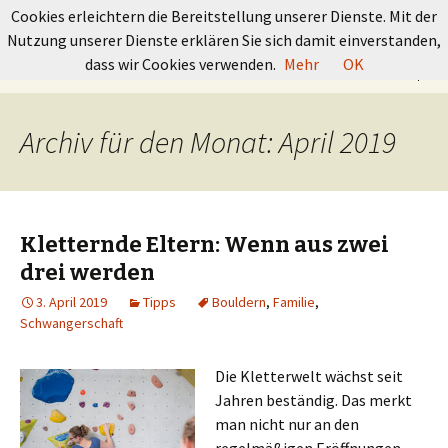
GRUNDKURS BOULDERN
Cookies erleichtern die Bereitstellung unserer Dienste. Mit der
Nutzung unserer Dienste erklären Sie sich damit einverstanden,
Springe
Suchen
dass wir Cookies verwenden.
Mehr
OK
Menü
zum
nach:
Inhalt
Archiv für den Monat: April 2019
Kletternde Eltern: Wenn aus zwei
drei werden
3. April 2019
Tipps
Bouldern
,
Familie
,
Schwangerschaft
Die Kletterwelt wächst seit
Jahren beständig. Das merkt
man nicht nur an den