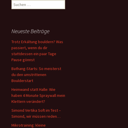
Suchen
nach:
Neueste Beiträge
Trotz Erkältung bouldern? Was
passiert, wenn du dir
stattdessen ein paar Tage
Pause gönnst
Bathang-Starts: So meisterst
du den umstrittenen
Boulderstart
Heimwand statt Halle: Wie
haben 4 Monate Spraywall mein
Klettern verändert?
Simond Vertika Soft im Test –
Simond, wir müssen reden…
Mikrotraining: kleine