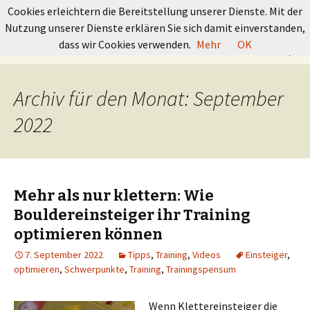
GRUNDKURS BOULDERN
Cookies erleichtern die Bereitstellung unserer Dienste. Mit der
Nutzung unserer Dienste erklären Sie sich damit einverstanden,
Springe
Suchen
dass wir Cookies verwenden.
Mehr
OK
Menü
zum
nach:
Inhalt
Archiv für den Monat: September
2022
Mehr als nur klettern: Wie
Bouldereinsteiger ihr Training
optimieren können
7. September 2022
Tipps
,
Training
,
Videos
Einsteiger
,
optimieren
,
Schwerpunkte
,
Training
,
Trainingspensum
Wenn Klettereinsteiger die