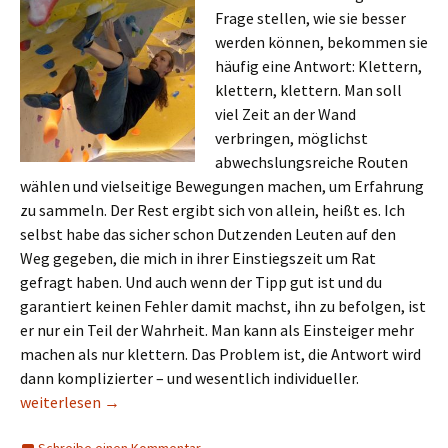
Frage stellen, wie sie besser
werden können, bekommen sie
häufig eine Antwort: Klettern,
klettern, klettern. Man soll
viel Zeit an der Wand
verbringen, möglichst
abwechslungsreiche Routen
wählen und vielseitige Bewegungen machen, um Erfahrung
zu sammeln. Der Rest ergibt sich von allein, heißt es. Ich
selbst habe das sicher schon Dutzenden Leuten auf den
Weg gegeben, die mich in ihrer Einstiegszeit um Rat
gefragt haben. Und auch wenn der Tipp gut ist und du
garantiert keinen Fehler damit machst, ihn zu befolgen, ist
er nur ein Teil der Wahrheit. Man kann als Einsteiger mehr
machen als nur klettern. Das Problem ist, die Antwort wird
dann komplizierter – und wesentlich individueller.
Mehr als nur klettern: Wie Bouldereinsteiger ihr Training opt
weiterlesen
→