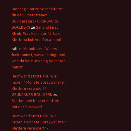
Bathang-Starts: So meisterst
du den umstrittenen
Boulderstart - GRUNDKURS
BOULDERN
zu
Simond First
Klimb: Was kann der 45-Euro-
Kletterschuh von Decathlon?
ralf
zu
Moonboard: Wie es
funktioniert, was es bringt und
was du beim Training beachten
musst
Heimwand statt Halle: Wie
haben 4 Monate Spraywall mein
Klettern verändert? -
GRUNDKURS BOULDERN
zu
Stärker und besser klettern
mit der Spraywall
Heimwand statt Halle: Wie
haben 4 Monate Spraywall mein
Klettern verändert? -