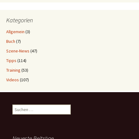
Kategorien
Allgemein
(3)
Buch
(7)
Szene-News
(47)
Tipps
(114)
Training
(53)
Videos
(107)
Suchen
nach:
Neueste Beiträge