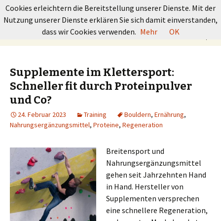
GRUNDKURS BOULDERN
Cookies erleichtern die Bereitstellung unserer Dienste. Mit der
Nutzung unserer Dienste erklären Sie sich damit einverstanden,
Springe
Suchen
dass wir Cookies verwenden.
Mehr
OK
Menü
zum
nach:
Inhalt
Supplemente im Klettersport:
Schneller fit durch Proteinpulver
und Co?
24. Februar 2023
Training
Bouldern
,
Ernährung
,
Nahrungsergänzungsmittel
,
Proteine
,
Regeneration
Breitensport und
Nahrungsergänzungsmittel
gehen seit Jahrzehnten Hand
in Hand. Hersteller von
Supplementen versprechen
eine schnellere Regeneration,