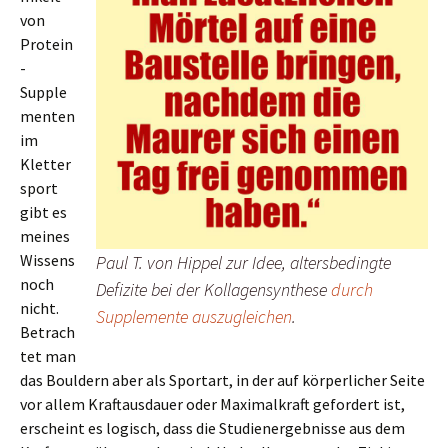
von
Protein
-
Supple
menten
im
Kletter
sport
gibt es
meines
Wissens
Paul T. von Hippel zur Idee, altersbedingte
noch
Defizite bei der Kollagensynthese
durch
nicht.
Supplemente auszugleichen
.
Betrach
tet man
das Bouldern aber als Sportart, in der auf körperlicher Seite
vor allem Kraftausdauer oder Maximalkraft gefordert ist,
erscheint es logisch, dass die Studienergebnisse aus dem