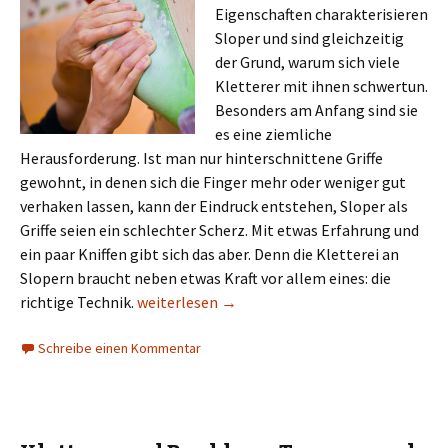
Eigenschaften charakterisieren
Sloper und sind gleichzeitig
der Grund, warum sich viele
Kletterer mit ihnen schwertun.
Besonders am Anfang sind sie
es eine ziemliche
Herausforderung. Ist man nur hinterschnittene Griffe
gewohnt, in denen sich die Finger mehr oder weniger gut
verhaken lassen, kann der Eindruck entstehen, Sloper als
Griffe seien ein schlechter Scherz. Mit etwas Erfahrung und
ein paar Kniffen gibt sich das aber. Denn die Kletterei an
Slopern braucht neben etwas Kraft vor allem eines: die
Sloper: 10 Tipps für das Klettern an runden u
richtige Technik.
weiterlesen
→
Schreibe einen Kommentar