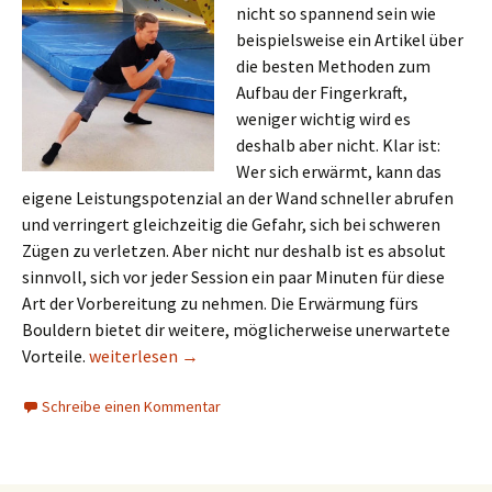
nicht so spannend sein wie
beispielsweise ein Artikel über
die besten Methoden zum
Aufbau der Fingerkraft,
weniger wichtig wird es
deshalb aber nicht. Klar ist:
Wer sich erwärmt, kann das
eigene Leistungspotenzial an der Wand schneller abrufen
und verringert gleichzeitig die Gefahr, sich bei schweren
Zügen zu verletzen. Aber nicht nur deshalb ist es absolut
sinnvoll, sich vor jeder Session ein paar Minuten für diese
Art der Vorbereitung zu nehmen. Die Erwärmung fürs
Bouldern bietet dir weitere, möglicherweise unerwartete
Erwärmung fürs Bouldern – So bereitest du deinen Körp
Vorteile.
weiterlesen
→
Schreibe einen Kommentar