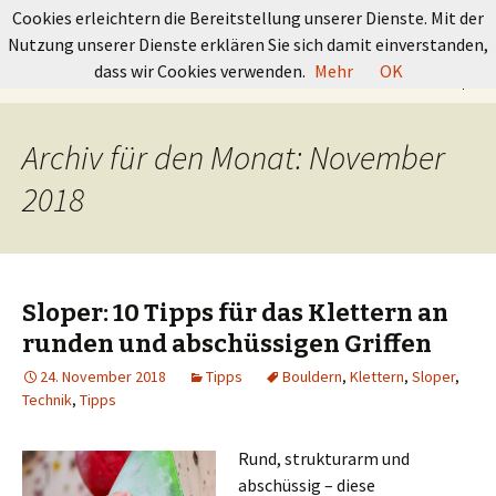
GRUNDKURS BOULDERN
Cookies erleichtern die Bereitstellung unserer Dienste. Mit der
Nutzung unserer Dienste erklären Sie sich damit einverstanden,
Springe
Suchen
dass wir Cookies verwenden.
Mehr
OK
Menü
zum
nach:
Inhalt
Archiv für den Monat: November
2018
Sloper: 10 Tipps für das Klettern an
runden und abschüssigen Griffen
24. November 2018
Tipps
Bouldern
,
Klettern
,
Sloper
,
Technik
,
Tipps
Rund, strukturarm und
abschüssig – diese