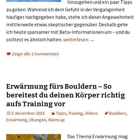
hinzugehen und ein paar Tipps
zu geben. Während ich dem Gefühl in der Vergangenheit
häufiger nachgegeben habe, stehe ich dieser Angewohnheit
mittlerweile etwas skeptischer gegenüber. Deshalb gehe
ich heute sparsamer mit Beta-Informationen um – und du
Boulderhallen-Etikette III: Beta-Spr
solltest es ähnlich halten.
weiterlesen
→
Zeige alle 2 Kommentare
Erwärmung fürs Bouldern – So
bereitest du deinen Körper richtig
aufs Training vor
3. November 2018
Tipps
,
Training
,
Videos
Bouldern
,
Erwärmung
,
Übungen
,
Warm-up
Das Thema Erwärmung mag