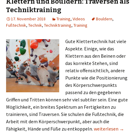
Klettern und Bouldern: Traversen als
Techniktraining
17. November 2018
Training
,
Videos
Bouldern
,
Fußtechnik
,
Technik
,
Techniktraining
,
Training
Gute Klettertechnik hat viele
Aspekte. Einige, wie das
Klettern aus den Beinen oder
das korrekte Stehen, sind
relativ offensichtlich, andere
Punkte wie die Positionierung
des Körperschwerpunkts
passend zu den gegebenen
Griffen und Tritten können sehr viel subtiler sein. Eine gute
Möglichkeit, ein breites Spektrum an Fertigkeiten zu
trainieren, sind Traversen. Sie schulen die Fußtechnik, die
Arbeit mit dem Körperschwerpunkt, aber auch die
Klettern und Boulder
Fähigkeit, Hände und Füße zu entkoppeln.
weiterlesen
→