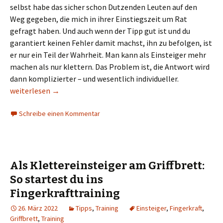
selbst habe das sicher schon Dutzenden Leuten auf den
Weg gegeben, die mich in ihrer Einstiegszeit um Rat
gefragt haben. Und auch wenn der Tipp gut ist und du
garantiert keinen Fehler damit machst, ihn zu befolgen, ist
er nur ein Teil der Wahrheit. Man kann als Einsteiger mehr
machen als nur klettern. Das Problem ist, die Antwort wird
dann komplizierter – und wesentlich individueller.
Mehr als nur klettern: Wie Bouldereinsteiger ihr Training opt
weiterlesen
→
Schreibe einen Kommentar
Als Klettereinsteiger am Griffbrett:
So startest du ins
Fingerkrafttraining
26. März 2022
Tipps
,
Training
Einsteiger
,
Fingerkraft
,
Griffbrett
,
Training