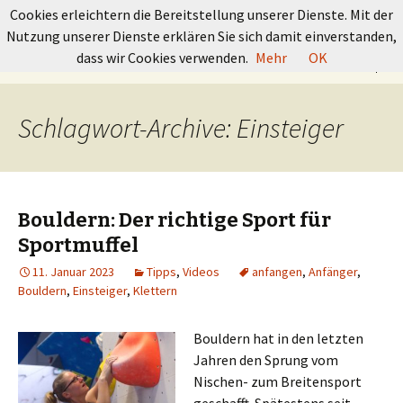
GRUNDKURS BOULDERN
Cookies erleichtern die Bereitstellung unserer Dienste. Mit der
Nutzung unserer Dienste erklären Sie sich damit einverstanden,
Springe
Suchen
dass wir Cookies verwenden.
Mehr
OK
Menü
zum
nach:
Inhalt
Schlagwort-Archive: Einsteiger
Bouldern: Der richtige Sport für
Sportmuffel
11. Januar 2023
Tipps
,
Videos
anfangen
,
Anfänger
,
Bouldern
,
Einsteiger
,
Klettern
Bouldern hat in den letzten
Jahren den Sprung vom
Nischen- zum Breitensport