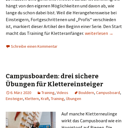
hängt von den eigenen Möglichkeiten und davon ab, wie
lange du schon dabei bist. Weil die Herangehensweise bei
Einsteigern, Fortgeschrittenen und „Profis“ verschieden
ist, markiert dieser Artikel den Beginn einer Serie. Den Start
Fit nach der Pause I:
macht das Training für Kletteranfänger.
weiterlesen
→
Schreibe einen Kommentar
Campusboarden: drei sichere
Übungen für Klettereinsteiger
6. März 2020
Training
,
Videos
Bouldern
,
Campusboard
,
Einsteiger
,
Klettern
,
Kraft
,
Training
,
Übungen
Auf manche Kletterneulinge
wirkt das Campusboard wie ein
Honigtopf auf Bienen. Die