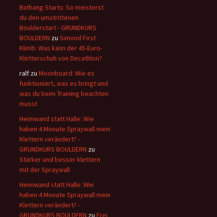
Bathang-Starts: So meisterst
du den umstrittenen
Boulderstart - GRUNDKURS
BOULDERN
zu
Simond First
Klimb: Was kann der 45-Euro-
Kletterschuh von Decathlon?
ralf
zu
Moonboard: Wie es
funktioniert, was es bringt und
was du beim Training beachten
musst
Heimwand statt Halle: Wie
haben 4 Monate Spraywall mein
Klettern verändert? -
GRUNDKURS BOULDERN
zu
Stärker und besser klettern
mit der Spraywall
Heimwand statt Halle: Wie
haben 4 Monate Spraywall mein
Klettern verändert? -
GRUNDKURS BOULDERN
zu
Frei