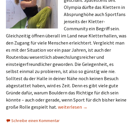
geschafft. Spätestens seit
Olympia dürfte das Klettern in
Absprunghöhe auch Sportfans
jenseits der Kletter-
Community ein Begriff sein.
Gleichzeitig öffnen überall im Land neue Kletterhallen, was
den Zugang für viele Menschen erleichtert. Vergleicht man
es mit der Situation vor ein paar Jahren, ist auch der
Routenbau wesentlich abwechslungsreicher und
einsteigerfreundlicher geworden. Die Gelegenheit, es
selbst einmal zu probieren, ist also so günstig wie nie.
Solltest du der Halle in deiner Nähe noch keinen Besuch
abgestattet haben, wird es Zeit. Denn es gibt viele gute
Gründe dafür, warum Bouldern das Richtige für dich sein
könnte – auch oder gerade, wenn Sport für dich bisher keine
Bouldern: Der richtige Sport für Spor
große Rolle gespielt hat.
weiterlesen
→
Schreibe einen Kommentar