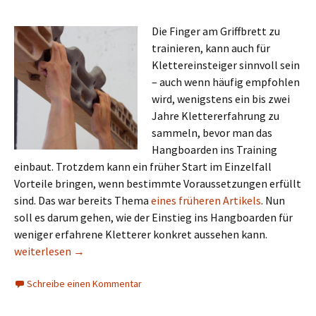
Die Finger am Griffbrett zu
trainieren, kann auch für
Klettereinsteiger sinnvoll sein
– auch wenn häufig empfohlen
wird, wenigstens ein bis zwei
Jahre Klettererfahrung zu
sammeln, bevor man das
Hangboarden ins Training
einbaut. Trotzdem kann ein früher Start im Einzelfall
Vorteile bringen, wenn bestimmte Voraussetzungen erfüllt
sind. Das war bereits Thema
eines früheren Artikels
. Nun
soll es darum gehen, wie der Einstieg ins Hangboarden für
weniger erfahrene Kletterer konkret aussehen kann.
Als Klettereinsteiger am Griffbrett: So startest du ins Fingerkr
weiterlesen
→
Schreibe einen Kommentar