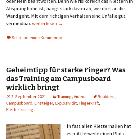
oder Nein beantworten. Denn wie risikoreich das Klettern in
Absprunghöhe ist, hängt stark davon ab, wer dort an die
Wand geht. Mit dem richtigen Verhalten sind Unfälle gut
Bouldern: Wie gefährlich ist der Trendsport?
vermeidbar.
weiterlesen
→
Schreibe einen Kommentar
Geheimtipp für starke Finger? Was
das Training am Campusboard
wirklich bringt
2. September 2021
Training
,
Videos
Bouldern
,
Campusboard
,
Einsteiger
,
Explosivität
,
Fingerkraft
,
Klettertraining
In fast allen Kletterhallen hat
es mittlerweile einen Platz