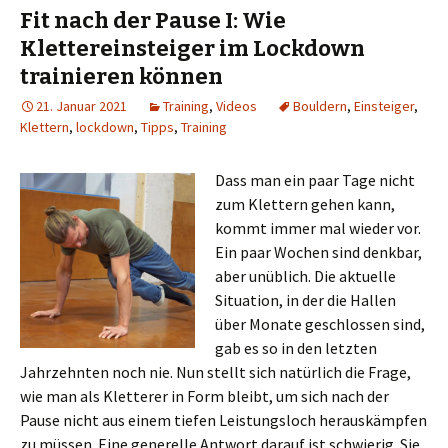
Fit nach der Pause I: Wie
Klettereinsteiger im Lockdown
trainieren können
21. Januar 2021
Training
,
Videos
Bouldern
,
Einsteiger
,
Klettern
,
lockdown
,
Tipps
,
Training
Dass man ein paar Tage nicht
zum Klettern gehen kann,
kommt immer mal wieder vor.
Ein paar Wochen sind denkbar,
aber unüblich. Die aktuelle
Situation, in der die Hallen
über Monate geschlossen sind,
gab es so in den letzten
Jahrzehnten noch nie. Nun stellt sich natürlich die Frage,
wie man als Kletterer in Form bleibt, um sich nach der
Pause nicht aus einem tiefen Leistungsloch herauskämpfen
zu müssen. Eine generelle Antwort darauf ist schwierig. Sie