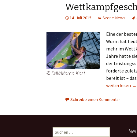
Wettkampfgesch
14. Juli 2015
Szene-News
Eine der beste
Wurm hat heu
mehr im Wettk
Jahre hatte si
der Leistungss
forderte zuletz
© DAV/Marco Kost
bereit ist – d
Juliane Wurm 
weiterlesen
→
Schreibe einen Kommentar
Suchen
Neu
nach: