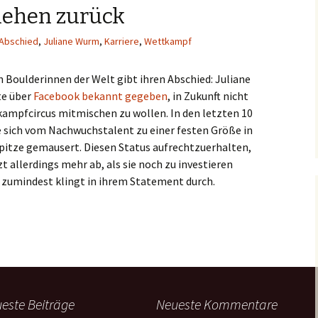
ehen zurück
Abschied
,
Juliane Wurm
,
Karriere
,
Wettkampf
n Boulderinnen der Welt gibt ihren Abschied: Juliane
te über
Facebook bekannt gegeben
, in Zukunft nicht
ampfcircus mitmischen zu wollen. In den letzten 10
e sich vom Nachwuchstalent zu einer festen Größe in
pitze gemausert. Diesen Status aufrechtzuerhalten,
t allerdings mehr ab, als sie noch zu investieren
as zumindest klingt in ihrem Statement durch.
zieht sich aus dem Wettkampfgeschehen zurück
este Beiträge
Neueste Kommentare