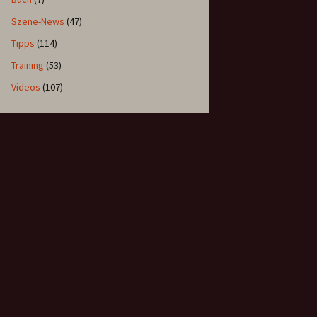
Szene-News
(47)
Tipps
(114)
Training
(53)
Videos
(107)