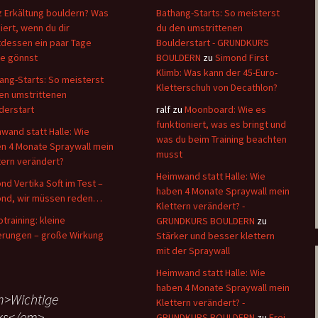
z Erkältung bouldern? Was
Bathang-Starts: So meisterst
iert, wenn du dir
du den umstrittenen
tdessen ein paar Tage
Boulderstart - GRUNDKURS
e gönnst
BOULDERN
zu
Simond First
Klimb: Was kann der 45-Euro-
ang-Starts: So meisterst
Kletterschuh von Decathlon?
en umstrittenen
derstart
ralf
zu
Moonboard: Wie es
funktioniert, was es bringt und
wand statt Halle: Wie
was du beim Training beachten
n 4 Monate Spraywall mein
musst
tern verändert?
Heimwand statt Halle: Wie
nd Vertika Soft im Test –
haben 4 Monate Spraywall mein
nd, wir müssen reden…
Klettern verändert? -
otraining: kleine
GRUNDKURS BOULDERN
zu
rungen – große Wirkung
Stärker und besser klettern
mit der Spraywall
Heimwand statt Halle: Wie
haben 4 Monate Spraywall mein
>Wichtige
Klettern verändert? -
ks</em>
GRUNDKURS BOULDERN
zu
Frei