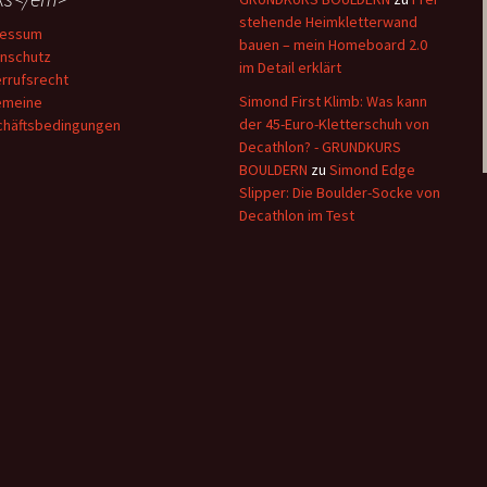
stehende Heimkletterwand
ressum
bauen – mein Homeboard 2.0
nschutz
im Detail erklärt
rrufsrecht
Simond First Klimb: Was kann
emeine
der 45-Euro-Kletterschuh von
häftsbedingungen
Decathlon? - GRUNDKURS
BOULDERN
zu
Simond Edge
Slipper: Die Boulder-Socke von
Decathlon im Test