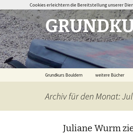
Cookies erleichtern die Bereitstellung unserer Die
GRUNDKU
Springe
Grundkurs Bouldern
weitere Bücher
zum
Inhalt
Taping im Klettersp
Archiv für den Monat: Jul
Bouldertraining
Destination
Fontainebleau
Juliane Wurm zie