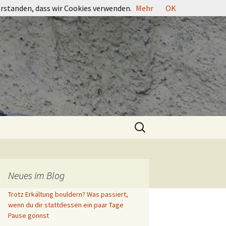
erstanden, dass wir Cookies verwenden.
Mehr
OK
Suchen
nach:
Neues im Blog
Trotz Erkältung bouldern? Was passiert,
wenn du dir stattdessen ein paar Tage
Pause gönnst