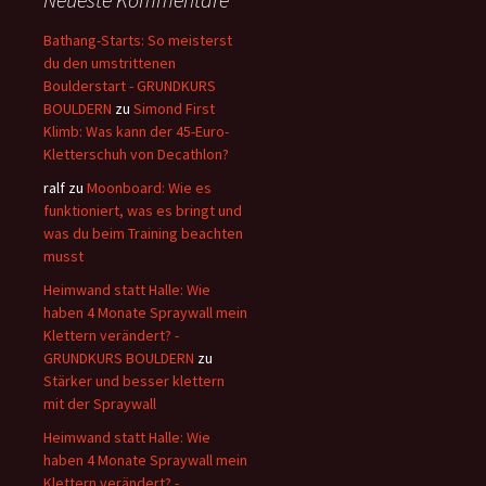
Bathang-Starts: So meisterst
du den umstrittenen
Boulderstart - GRUNDKURS
BOULDERN
zu
Simond First
Klimb: Was kann der 45-Euro-
Kletterschuh von Decathlon?
ralf
zu
Moonboard: Wie es
funktioniert, was es bringt und
was du beim Training beachten
musst
Heimwand statt Halle: Wie
haben 4 Monate Spraywall mein
Klettern verändert? -
GRUNDKURS BOULDERN
zu
Stärker und besser klettern
mit der Spraywall
Heimwand statt Halle: Wie
haben 4 Monate Spraywall mein
Klettern verändert? -