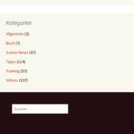
Kategorien
Allgemein
(3)
Buch
(7)
Szene-News
(47)
Tipps
(114)
Training
(53)
Videos
(107)
Suchen
nach: