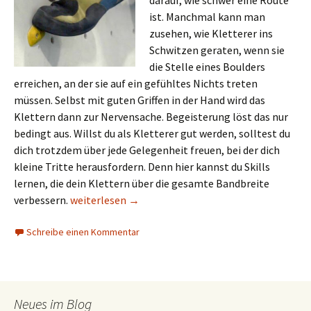
darauf, wie schwer eine Route
ist. Manchmal kann man
zusehen, wie Kletterer ins
Schwitzen geraten, wenn sie
die Stelle eines Boulders
erreichen, an der sie auf ein gefühltes Nichts treten
müssen. Selbst mit guten Griffen in der Hand wird das
Klettern dann zur Nervensache. Begeisterung löst das nur
bedingt aus. Willst du als Kletterer gut werden, solltest du
dich trotzdem über jede Gelegenheit freuen, bei der dich
kleine Tritte herausfordern. Denn hier kannst du Skills
lernen, die dein Klettern über die gesamte Bandbreite
Wie kleine Tritte dich zu einem besseren, fitteren
verbessern.
weiterlesen
→
Schreibe einen Kommentar
Neues im Blog