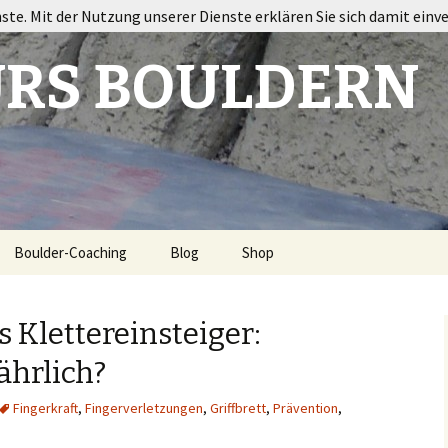
nste. Mit der Nutzung unserer Dienste erklären Sie sich damit einv
RS BOULDERN
Boulder-Coaching
Blog
Shop
ort
s Klettereinsteiger:
ährlich?
Fingerkraft
,
Fingerverletzungen
,
Griffbrett
,
Prävention
,