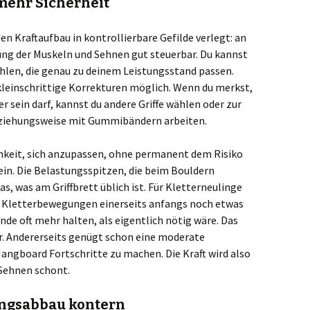
mehr Sicherheit
en Kraftaufbau in kontrollierbare Gefilde verlegt: an
tung der Muskeln und Sehnen gut steuerbar. Du kannst
hlen, die genau zu deinem Leistungsstand passen.
 kleinschrittige Korrekturen möglich. Wenn du merkst,
r sein darf, kannst du andere Griffe wählen oder zur
eziehungsweise mit Gummibändern arbeiten.
chkeit, sich anzupassen, ohne permanent dem Risiko
ein. Die Belastungsspitzen, die beim Bouldern
das, was am Griffbrett üblich ist. Für Kletterneulinge
die Kletterbewegungen einerseits anfangs noch etwas
de oft mehr halten, als eigentlich nötig wäre. Das
er. Andererseits genügt schon eine moderate
angboard Fortschritte zu machen. Die Kraft wird also
 Sehnen schont.
ungsabbau kontern