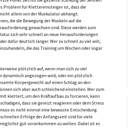
erste Punkt betrifft die gezielte Stärkung der Sehnen
s Problem für Klettereinsteiger ist, dass die
nicht allein von der Muskulatur abhängt.
hnen, die die Bewegung der Muskeln auf die
rausforderung gewachsen sind. Diese werden zum
atur sich sehr schnell an neue Herausforderungen
r dafür deutlich länger. Wer zu schnell zu viel will,
 einzuhandeln, die das Training um Wochen oder sogar
erweise plötzlich auf, wenn man sich zu viel
en dynamisch angezogen wird, oder ein plötzlich
esamte Körpergewicht auf einen Schlag an den
 können sich aber auch schleichend einstellen. Wer zum
it klettert, um den Kraftaufbau zu forcieren, kann
 schädigen, dass sie gereizt reagieren oder dem Stress
 muss es nicht einmal eine bewusste Entscheidung
 schnellen Erfolge der Anfangszeit sind für viele
möglichst gut vorankommen zu wollen. Dabei ist es