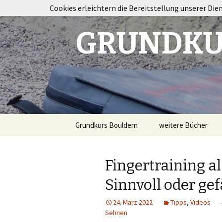
Cookies erleichtern die Bereitstellung unserer Die
GRUNDKU
Springe
Grundkurs Bouldern
weitere Bücher
zum
Inhalt
Taping im Klettersp
Fingertraining al
Bouldertraining
Sinnvoll oder gef
Destination
Fontainebleau
24. März 2022
Tipps
,
Videos
Sehnen