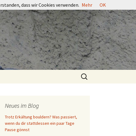
erstanden, dass wir Cookies verwenden.
Mehr
OK
Suchen
nach:
Neues im Blog
Trotz Erkältung bouldern? Was passiert,
wenn du dir stattdessen ein paar Tage
Pause gönnst