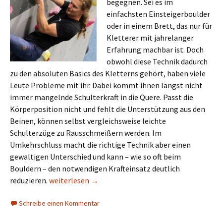
begegnen. Sei es im
einfachsten Einsteigerboulder
oder in einem Brett, das nur für
Kletterer mit jahrelanger
Erfahrung machbar ist. Doch
obwohl diese Technik dadurch
zu den absoluten Basics des Kletterns gehört, haben viele
Leute Probleme mit ihr. Dabei kommt ihnen längst nicht
immer mangelnde Schulterkraft in die Quere. Passt die
Körperposition nicht und fehlt die Unterstützung aus den
Beinen, können selbst vergleichsweise leichte
Schulterzüge zu Rausschmeißern werden. Im
Umkehrschluss macht die richtige Technik aber einen
gewaltigen Unterschied und kann – wie so oft beim
Bouldern – den notwendigen Krafteinsatz deutlich
Schulterzüge: Wie bessere Technik dich auch schwe
reduzieren.
weiterlesen
→
Schreibe einen Kommentar