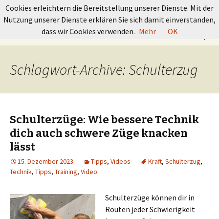
GRUNDKURS BOULDERN
Cookies erleichtern die Bereitstellung unserer Dienste. Mit der
Nutzung unserer Dienste erklären Sie sich damit einverstanden,
Springe
Suchen
dass wir Cookies verwenden.
Mehr
OK
Menü
zum
nach:
Inhalt
Schlagwort-Archive: Schulterzug
Schulterzüge: Wie bessere Technik
dich auch schwere Züge knacken
lässt
15. Dezember 2023
Tipps
,
Videos
Kraft
,
Schulterzug
,
Technik
,
Tipps
,
Training
,
Video
Schulterzüge können dir in
Routen jeder Schwierigkeit