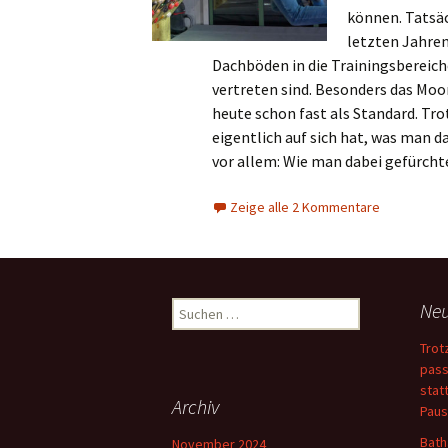
können. Tatsäch
letzten Jahren
Dachböden in die Trainingsbereich
vertreten sind. Besonders das Moon
heute schon fast als Standard. Tro
eigentlich auf sich hat, was man d
vor allem: Wie man dabei gefürch
Zeige alle 2 Kommentare
Suchen
Neu
nach:
Trot
pass
stat
Archiv
Paus
Bath
November 2024