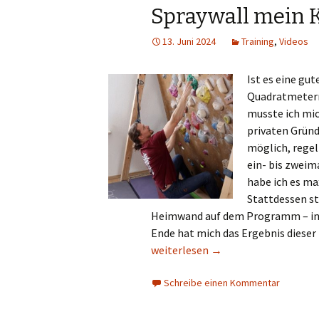
Spraywall mein K
13. Juni 2024
Training
,
Videos
Ist es eine gut
Quadratmetern 
musste ich mic
privaten Gründ
möglich, rege
ein- bis zweim
habe ich es ma
Stattdessen st
Heimwand auf dem Programm – in d
Ende hat mich das Ergebnis dieser
Heimwand statt Halle: Wie haben 
weiterlesen
→
Schreibe einen Kommentar