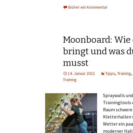
Bisher ein Kommentar
Moonboard: Wie e
bringt und was d
musst
14. Januar 2022
Tipps
,
Training
,
Training
Spraywalls und
Trainingtools 
Raum schwere 
Kletterhallen 
Wetter ein pa
moderner Halle