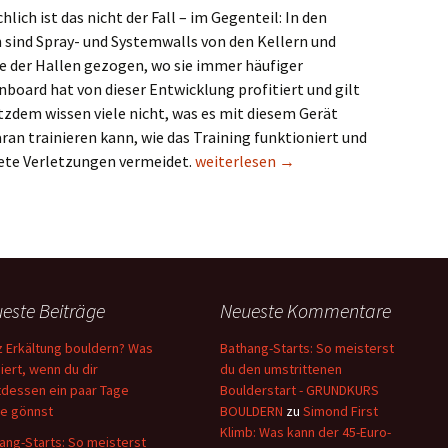
lich ist das nicht der Fall – im Gegenteil: In den
 sind Spray- und Systemwalls von den Kellern und
e der Hallen gezogen, wo sie immer häufiger
board hat von dieser Entwicklung profitiert und gilt
tzdem wissen viele nicht, was es mit diesem Gerät
aran trainieren kann, wie das Training funktioniert und
Moonboard: Wie es funktioniert, was
tete Verletzungen vermeidet.
weiterlesen
→
este Beiträge
Neueste Kommentare
z Erkältung bouldern? Was
Bathang-Starts: So meisterst
iert, wenn du dir
du den umstrittenen
tdessen ein paar Tage
Boulderstart - GRUNDKURS
e gönnst
BOULDERN
zu
Simond First
Klimb: Was kann der 45-Euro-
ang-Starts: So meisterst