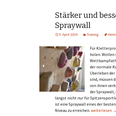
Stärker und bess
Spraywall
5. April 2024
Training
Heim
Für Kletterpro
holen. Wollen 
Wettkampfathle
der normale Ku
Überleben der 
sind, müssen d
von ihnen verb
der Spraywall, 
längst nicht nur für Spitzensportl
ist eine Spraywall eines der beste
Stärker und be
Niveau zu erreichen.
weiterlesen