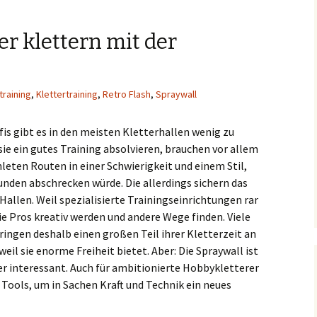
er klettern mit der
training
,
Klettertraining
,
Retro Flash
,
Spraywall
fis gibt es in den meisten Kletterhallen wenig zu
sie ein gutes Training absolvieren, brauchen vor allem
ten Routen in einer Schwierigkeit und einem Stil,
nden abschrecken würde. Die allerdings sichern das
Hallen. Weil spezialisierte Trainingseinrichtungen rar
ie Pros kreativ werden und andere Wege finden. Viele
ringen deshalb einen großen Teil ihrer Kletterzeit an
weil sie enorme Freiheit bietet. Aber: Die Spraywall ist
er interessant. Auch für ambitionierte Hobbykletterer
n Tools, um in Sachen Kraft und Technik ein neues
sser klettern mit der Spraywall
→