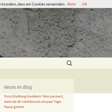
erstanden, dass wir Cookies verwenden.
Mehr
OK
Suchen
nach:
Neues im Blog
Trotz Erkältung bouldern? Was passiert,
wenn du dir stattdessen ein paar Tage
Pause gönnst