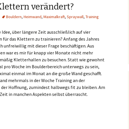
lettern verändert?
Bouldern
,
Heimwand
,
Maximalkraft
,
Spraywall
,
Training
e Idee, über längere Zeit ausschließlich auf vier
für das Klettern zu trainieren? Anfang des Jahres
h unfreiwillig mit dieser Frage beschäftigen. Aus
en war es mir für knapp vier Monate nicht mehr
lmäßig Kletterhallen zu besuchen. Statt wie gewohnt
al pro Woche im Boulderbereich unterwegs zu sein,
ximal einmal im Monat an die große Wand geschafft.
and mehrmals in der Woche Training an der
er Hoffnung, zumindest halbwegs fit zu bleiben. Am
 Zeit in manchen Aspekten selbst überrascht.
4 Monate Spraywall mein Klettern verändert?