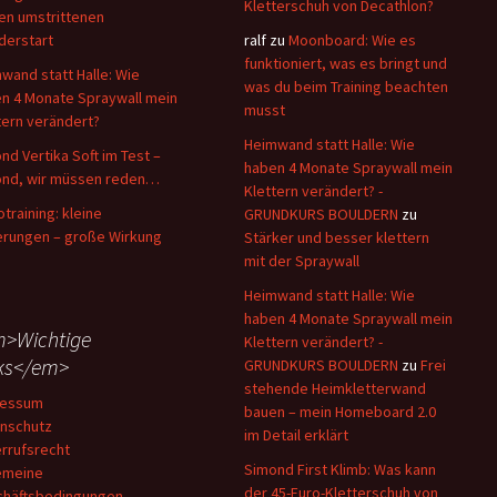
Kletterschuh von Decathlon?
en umstrittenen
derstart
ralf
zu
Moonboard: Wie es
funktioniert, was es bringt und
wand statt Halle: Wie
was du beim Training beachten
n 4 Monate Spraywall mein
musst
tern verändert?
Heimwand statt Halle: Wie
nd Vertika Soft im Test –
haben 4 Monate Spraywall mein
nd, wir müssen reden…
Klettern verändert? -
otraining: kleine
GRUNDKURS BOULDERN
zu
rungen – große Wirkung
Stärker und besser klettern
mit der Spraywall
Heimwand statt Halle: Wie
haben 4 Monate Spraywall mein
>Wichtige
Klettern verändert? -
ks</em>
GRUNDKURS BOULDERN
zu
Frei
stehende Heimkletterwand
ressum
bauen – mein Homeboard 2.0
nschutz
im Detail erklärt
rrufsrecht
Simond First Klimb: Was kann
emeine
der 45-Euro-Kletterschuh von
häftsbedingungen