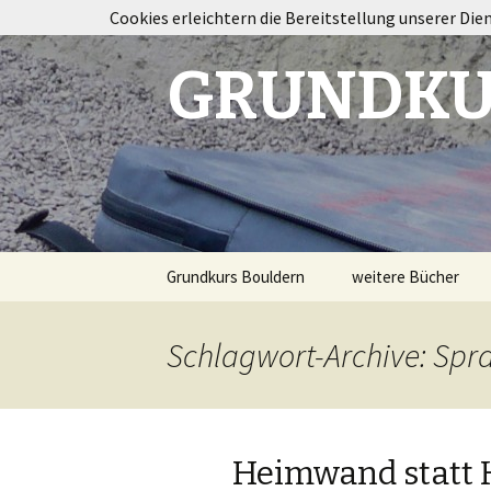
Cookies erleichtern die Bereitstellung unserer Die
GRUNDKU
Springe
Grundkurs Bouldern
weitere Bücher
zum
Inhalt
Taping im Klettersp
Schlagwort-Archive: Spr
Bouldertraining
Destination
Fontainebleau
Heimwand statt 