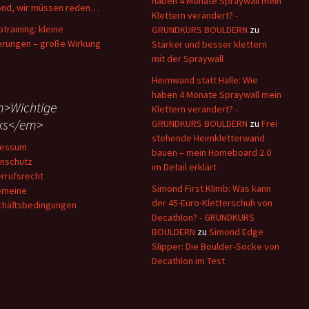
haben 4 Monate Spraywall mein
nd, wir müssen reden…
Klettern verändert? -
otraining: kleine
GRUNDKURS BOULDERN
zu
rungen – große Wirkung
Stärker und besser klettern
mit der Spraywall
Heimwand statt Halle: Wie
haben 4 Monate Spraywall mein
>Wichtige
Klettern verändert? -
ks</em>
GRUNDKURS BOULDERN
zu
Frei
stehende Heimkletterwand
ressum
bauen – mein Homeboard 2.0
nschutz
im Detail erklärt
rrufsrecht
Simond First Klimb: Was kann
emeine
der 45-Euro-Kletterschuh von
häftsbedingungen
Decathlon? - GRUNDKURS
BOULDERN
zu
Simond Edge
Slipper: Die Boulder-Socke von
Decathlon im Test