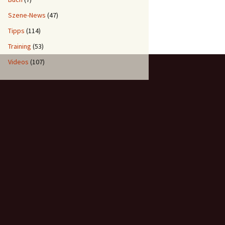
as hinter Emil Abrahamssons 30-Tage-Programm steckt
Szene-News
(47)
Tipps
(114)
Training
(53)
Videos
(107)