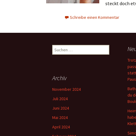
steckt doch e
Schreibe einen Kommentar
Suchen
Neu
nach:
Trot
pass
stat
Archiv
Paus
Bath
November 2024
du d
Juli 2024
Boul
Juni 2024
Heim
habe
Mai 2024
Klet
April 2024
Simo