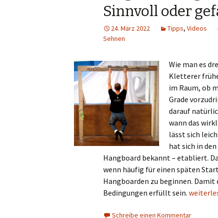
Sinnvoll oder gef
24. März 2022
Tipps
,
Videos
Sehnen
Wie man es dr
Kletterer früh
im Raum, ob m
Grade vorzudri
darauf natürlic
wann das wirkl
lässt sich lei
hat sich in den
Hangboard bekannt – etabliert. D
wenn häufig für einen späten Start
Hangboarden zu beginnen. Damit da
Fingertra
Bedingungen erfüllt sein.
weiterl
Schreibe einen Kommentar