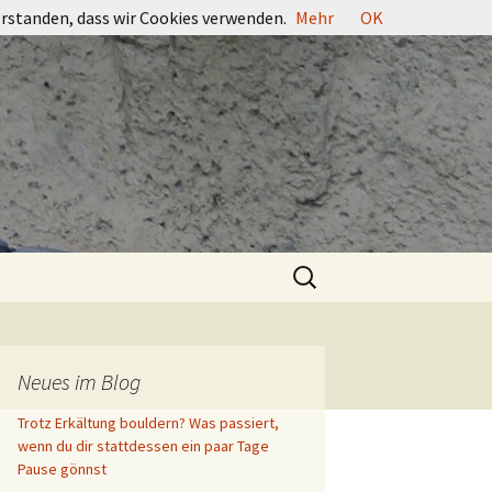
erstanden, dass wir Cookies verwenden.
Mehr
OK
Suchen
nach:
Neues im Blog
Trotz Erkältung bouldern? Was passiert,
wenn du dir stattdessen ein paar Tage
Pause gönnst