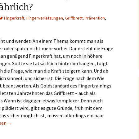
ährlich?
Fingerkraft
,
Fingerverletzungen
,
Griffbrett
,
Prävention
,
eht und wendet: An einem Thema kommt man als
er oder später nicht mehr vorbei. Dann steht die Frage
an genügend Fingerkraft hat, um noch in höhere
ngen. Sollte sie tatsächlich hinterherhängen, folgt
h die Frage, wie man die Kraft steigern kann. Und ab
ich sinnvoll und sicher ist. Die Frage nach dem Wie
cht beantworten. Als Goldstandard des Fingertrainings
 letzten Jahrzehnten das Griffbrett – auch als
as Wann ist dagegen etwas komplexer. Denn auch
 plädiert wird, gibt es gute Gründe, früh mit dem
s sicher möglich ist, müssen allerdings ein paar
ining als Klettereinsteiger: Sinnvoll oder gefährlich?
esen
→