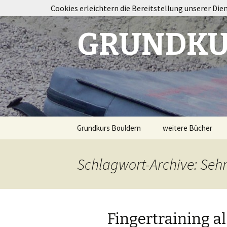
Cookies erleichtern die Bereitstellung unserer Die
GRUNDKU
Springe
Grundkurs Bouldern
weitere Bücher
zum
Inhalt
Taping im Klettersp
Schlagwort-Archive: Seh
Bouldertraining
Destination
Fontainebleau
Fingertraining al