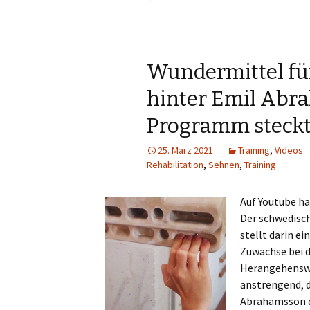
Wundermittel für
hinter Emil Abr
Programm steck
25. März 2021
Training
,
Videos
Rehabilitation
,
Sehnen
,
Training
Auf Youtube ha
Der schwedisc
stellt darin ei
Zuwächse bei d
Herangehenswe
anstrengend, d
Abrahamsson de