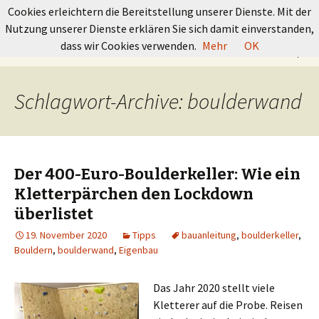
GRUNDKURS BOULDERN
Cookies erleichtern die Bereitstellung unserer Dienste. Mit der
Nutzung unserer Dienste erklären Sie sich damit einverstanden,
Springe
Suchen
dass wir Cookies verwenden.
Mehr
OK
Menü
zum
nach:
Inhalt
Schlagwort-Archive: boulderwand
Der 400-Euro-Boulderkeller: Wie ein
Kletterpärchen den Lockdown
überlistet
19. November 2020
Tipps
bauanleitung
,
boulderkeller
,
Bouldern
,
boulderwand
,
Eigenbau
Das Jahr 2020 stellt viele
Kletterer auf die Probe. Reisen