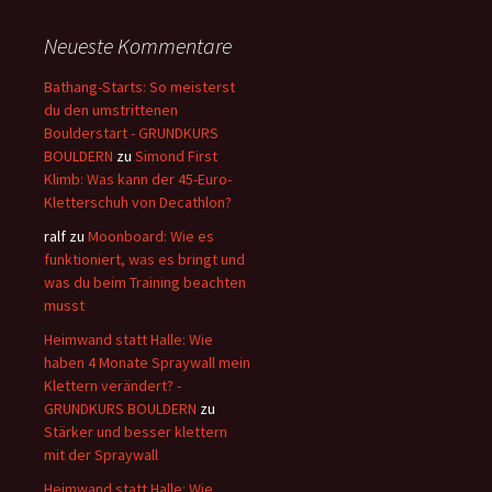
Neueste Kommentare
Bathang-Starts: So meisterst
du den umstrittenen
Boulderstart - GRUNDKURS
BOULDERN
zu
Simond First
Klimb: Was kann der 45-Euro-
Kletterschuh von Decathlon?
ralf
zu
Moonboard: Wie es
funktioniert, was es bringt und
was du beim Training beachten
musst
Heimwand statt Halle: Wie
haben 4 Monate Spraywall mein
Klettern verändert? -
GRUNDKURS BOULDERN
zu
Stärker und besser klettern
mit der Spraywall
Heimwand statt Halle: Wie