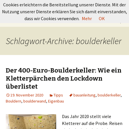
GRUNDKURS BOULDERN
Cookies erleichtern die Bereitstellung unserer Dienste. Mit der
Nutzung unserer Dienste erklären Sie sich damit einverstanden,
Springe
Suchen
dass wir Cookies verwenden.
Mehr
OK
Menü
zum
nach:
Inhalt
Schlagwort-Archive: boulderkeller
Der 400-Euro-Boulderkeller: Wie ein
Kletterpärchen den Lockdown
überlistet
19. November 2020
Tipps
bauanleitung
,
boulderkeller
,
Bouldern
,
boulderwand
,
Eigenbau
Das Jahr 2020 stellt viele
Kletterer auf die Probe. Reisen