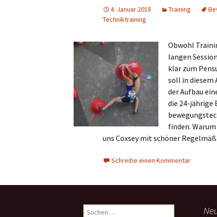
4. Januar 2018
Training
Be
Techniktraining
Obwohl Traini
langen Session
klar zum Pens
soll in diesem
der Aufbau ein
die 24-jährige 
bewegungstech
finden. Warum 
uns Coxsey mit schöner Regelmäßig
Schreibe einen Kommentar
Suchen
Neu