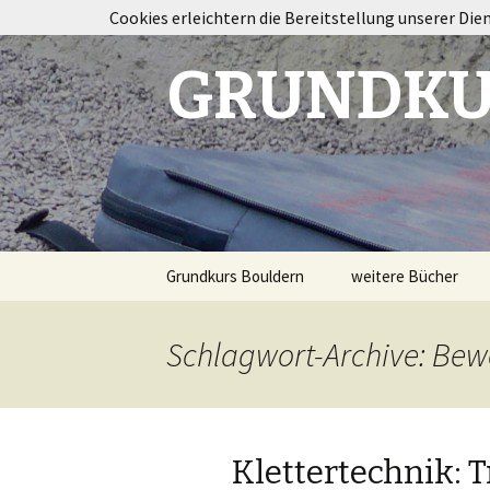
Cookies erleichtern die Bereitstellung unserer Die
GRUNDKU
Springe
Grundkurs Bouldern
weitere Bücher
zum
Inhalt
Taping im Klettersp
Schlagwort-Archive: Be
Bouldertraining
Destination
Fontainebleau
Klettertechnik: T