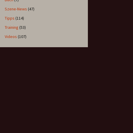
Szene-News
(47)
Tipps
(114)
Training
(53)
Videos
(107)