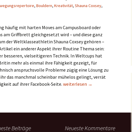
wegungsrepertoire
,
Bouldern
,
Kreativität
,
Shauna Coxsey
,
ng häufig mit harten Moves am Campusboard oder
s am Griffbrett gleichgesetzt wird – und diese ganz
um der Weltklasseathletin Shauna Coxsey gehören –
 Artikel ein anderer Aspekt ihrer Routine Thema sein:
er besseren, vielseitigeren Technik. In Weltcups hat
Britin mehr als einmal ihre Fähigkeit gezeigt, für
nisch anspruchsvolle Probleme zügig eine Lösung zu
ihr das manchmal scheinbar mühelos gelingt, verrät
Klettertechnik: Train it like Coxse
keit auf ihrer Facebook-Seite.
weiterlesen
→
este Beiträge
Neueste Kommentare