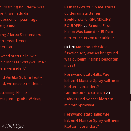
z Erkältung bouldern? Was
Bathang-Starts: So meisterst
iert, wenn du dir
du den umstrittenen
tdessen ein paar Tage
Boulderstart - GRUNDKURS
e gönnst
BOULDERN
zu
Simond First
Klimb: Was kann der 45-Euro-
ang-Starts: So meisterst
Kletterschuh von Decathlon?
en umstrittenen
derstart
ralf
zu
Moonboard: Wie es
funktioniert, was es bringt und
wand statt Halle: Wie
was du beim Training beachten
n 4 Monate Spraywall mein
musst
tern verändert?
Heimwand statt Halle: Wie
nd Vertika Soft im Test –
haben 4 Monate Spraywall mein
nd, wir müssen reden…
Klettern verändert? -
otraining: kleine
GRUNDKURS BOULDERN
zu
rungen – große Wirkung
Stärker und besser klettern
mit der Spraywall
Heimwand statt Halle: Wie
haben 4 Monate Spraywall mein
>Wichtige
Klettern verändert? -