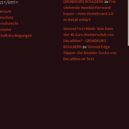
ks</em>
GRUNDKURS BOULDERN
zu
Frei
stehende Heimkletterwand
ressum
bauen – mein Homeboard 2.0
nschutz
im Detail erklärt
rrufsrecht
Simond First Klimb: Was kann
emeine
der 45-Euro-Kletterschuh von
häftsbedingungen
Decathlon? - GRUNDKURS
BOULDERN
zu
Simond Edge
Slipper: Die Boulder-Socke von
Decathlon im Test