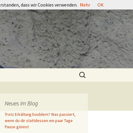
erstanden, dass wir Cookies verwenden.
Mehr
OK
Suchen
nach:
Neues im Blog
Trotz Erkältung bouldern? Was passiert,
wenn du dir stattdessen ein paar Tage
Pause gönnst