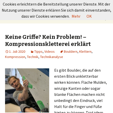
GRUNDKURS BOULDERN
Cookies erleichtern die Bereitstellung unserer Dienste. Mit der
Nutzung unserer Dienste erklären Sie sich damit einverstanden,
Springe
Suchen
dass wir Cookies verwenden.
Mehr
OK
Menü
zum
nach:
Inhalt
Keine Griffe? Kein Problem! –
Kompressionskletterei erklärt
1. Juli 2020
Tipps
,
Videos
Bouldern
,
Klettern
,
Kompression
,
Technik
,
Technikanalyse
Es gibt Boulder, die auf den
ersten Blick unkletterbar
wirken können. Flache Mulden,
winzige Kanten oder sogar
blanke Flächen machen nicht
unbedingt den Eindruck, viel
Halt für die Finger und Füße
bieten zu können. Trotzdem