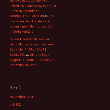
Heimwand statt Halle: Wie
haben 4 Monate Spraywall mein
Klettern verändert? -
GRUNDKURS BOULDERN
zu
Frei
stehende Heimkletterwand
bauen – mein Homeboard 2.0
im Detail erklärt
Simond First Klimb: Was kann
der 45-Euro-Kletterschuh von
Decathlon? - GRUNDKURS
BOULDERN
zu
Simond Edge
Slipper: Die Boulder-Socke von
Decathlon im Test
Archiv
November 2024
Juli 2024