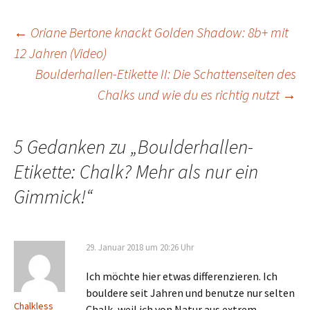
Beitrags-
←
Oriane Bertone knackt Golden Shadow: 8b+ mit
12 Jahren (Video)
Navigation
Boulderhallen-Etikette II: Die Schattenseiten des
Chalks und wie du es richtig nutzt
→
5 Gedanken zu „
Boulderhallen-
Etikette: Chalk? Mehr als nur ein
Gimmick!
“
29. Januar 2018 um 20:26 Uhr
Ich möchte hier etwas differenzieren. Ich
bouldere seit Jahren und benutze nur selten
Chalkless
Chalk, weil ich von Natur aus extrem