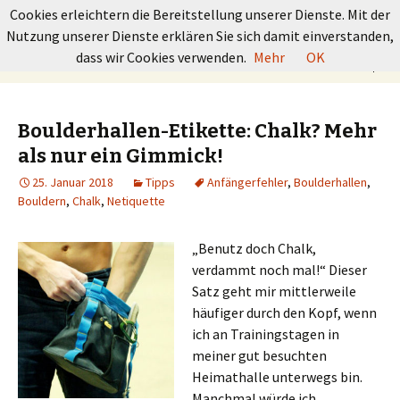
GRUNDKURS BOULDERN
Cookies erleichtern die Bereitstellung unserer Dienste. Mit der
Nutzung unserer Dienste erklären Sie sich damit einverstanden,
Springe
Suchen
dass wir Cookies verwenden.
Mehr
OK
Menü
zum
nach:
Inhalt
Boulderhallen-Etikette: Chalk? Mehr
als nur ein Gimmick!
25. Januar 2018
Tipps
Anfängerfehler
,
Boulderhallen
,
Bouldern
,
Chalk
,
Netiquette
„Benutz doch Chalk,
verdammt noch mal!“ Dieser
Satz geht mir mittlerweile
häufiger durch den Kopf, wenn
ich an Trainingstagen in
meiner gut besuchten
Heimathalle unterwegs bin.
Manchmal würde ich