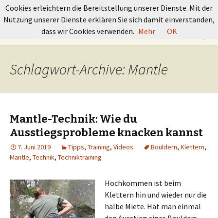
GRUNDKURS BOULDERN
Cookies erleichtern die Bereitstellung unserer Dienste. Mit der
Nutzung unserer Dienste erklären Sie sich damit einverstanden,
Springe
Suchen
dass wir Cookies verwenden.
Mehr
OK
Menü
zum
nach:
Inhalt
Schlagwort-Archive: Mantle
Mantle-Technik: Wie du
Ausstiegsprobleme knacken kannst
7. Juni 2019
Tipps
,
Training
,
Videos
Bouldern
,
Klettern
,
Mantle
,
Technik
,
Techniktraining
Hochkommen ist beim
Klettern hin und wieder nur die
halbe Miete. Hat man einmal