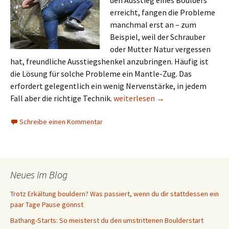
den Ausstieg eines Boulders
erreicht, fangen die Probleme
manchmal erst an – zum
Beispiel, weil der Schrauber
oder Mutter Natur vergessen
hat, freundliche Ausstiegshenkel anzubringen. Häufig ist
die Lösung für solche Probleme ein Mantle-Zug. Das
erfordert gelegentlich ein wenig Nervenstärke, in jedem
Mantle-Technik: Wie du Ausstie
Fall aber die richtige Technik.
weiterlesen
→
Schreibe einen Kommentar
Neues im Blog
Trotz Erkältung bouldern? Was passiert, wenn du dir stattdessen ein
paar Tage Pause gönnst
Bathang-Starts: So meisterst du den umstrittenen Boulderstart