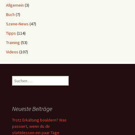
Allgemein
(3)
Buch
(7)
Szene-News
(47)
Tipps
(114)
Training
(53)
Videos
(107)
Suchen
nach:
Neueste Beiträge
Trotz Erkältung bouldern? Was
passiert, wenn du dir
stattdessen ein paar Tage