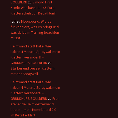
BOULDERN
zu
Simond First
Klimb: Was kann der 45-Euro-
Kletterschuh von Decathlon?
ralf
zu
Moonboard: Wie es
funktioniert, was es bringt und
was du beim Training beachten
musst
Heimwand statt Halle: Wie
haben 4 Monate Spraywall mein
Klettern verändert? -
GRUNDKURS BOULDERN
zu
Stärker und besser klettern
mit der Spraywall
Heimwand statt Halle: Wie
haben 4 Monate Spraywall mein
Klettern verändert? -
GRUNDKURS BOULDERN
zu
Frei
stehende Heimkletterwand
bauen – mein Homeboard 2.0
im Detail erklärt