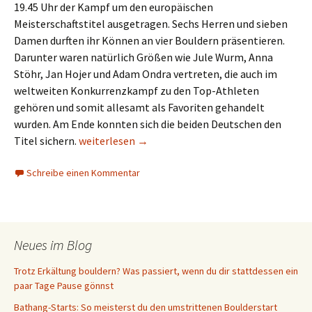
19.45 Uhr der Kampf um den europäischen
Meisterschaftstitel ausgetragen. Sechs Herren und sieben
Damen durften ihr Können an vier Bouldern präsentieren.
Darunter waren natürlich Größen wie Jule Wurm, Anna
Stöhr, Jan Hojer und Adam Ondra vertreten, die auch im
weltweiten Konkurrenzkampf zu den Top-Athleten
gehören und somit allesamt als Favoriten gehandelt
wurden. Am Ende konnten sich die beiden Deutschen den
Boulder-EM 2015: Wurm und Hojer siegen in Inns
Titel sichern.
weiterlesen
→
Schreibe einen Kommentar
Neues im Blog
Trotz Erkältung bouldern? Was passiert, wenn du dir stattdessen ein
paar Tage Pause gönnst
Bathang-Starts: So meisterst du den umstrittenen Boulderstart