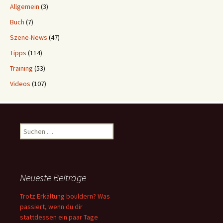
Allgemein
(3)
Buch
(7)
Szene-News
(47)
Tipps
(114)
Training
(53)
Videos
(107)
Suchen
nach:
Neueste Beiträge
Trotz Erkältung bouldern? Was
passiert, wenn du dir
stattdessen ein paar Tage