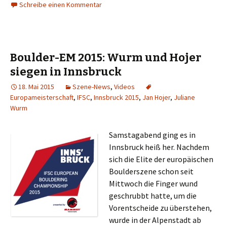
Schreibe einen Kommentar
Boulder-EM 2015: Wurm und Hojer
siegen in Innsbruck
18. Mai 2015
Szene-News
,
Videos
Europameisterschaft
,
IFSC
,
Innsbruck 2015
,
Jan Hojer
,
Juliane
Wurm
Samstagabend ging es in
Innsbruck heiß her. Nachdem
sich die Elite der europäischen
Boulderszene schon seit
Mittwoch die Finger wund
geschrubbt hatte, um die
Vorentscheide zu überstehen,
wurde in der Alpenstadt ab