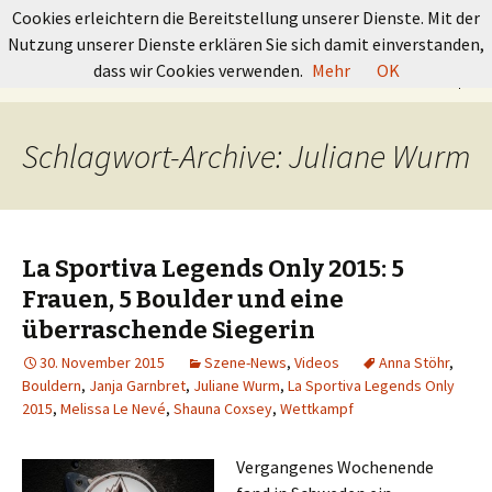
GRUNDKURS BOULDERN
Cookies erleichtern die Bereitstellung unserer Dienste. Mit der
Nutzung unserer Dienste erklären Sie sich damit einverstanden,
Springe
Suchen
dass wir Cookies verwenden.
Mehr
OK
Menü
zum
nach:
Inhalt
Schlagwort-Archive: Juliane Wurm
La Sportiva Legends Only 2015: 5
Frauen, 5 Boulder und eine
überraschende Siegerin
30. November 2015
Szene-News
,
Videos
Anna Stöhr
,
Bouldern
,
Janja Garnbret
,
Juliane Wurm
,
La Sportiva Legends Only
2015
,
Melissa Le Nevé
,
Shauna Coxsey
,
Wettkampf
Vergangenes Wochenende