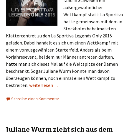
fand in Schweden ein
außergewöhnlicher
Wettkampf statt: La Sportiva
hatte gemeinsam mit dem in
Stockholm beheimateten
Klättercentret zu den La Sportiva Legends Only 2015
geladen. Dabei handelt es sich um einen Wettkampf mit
einem vorausgewählten Starterfeld. Anders als beim
Vorjahresevent, bei dem nur Männer antreten durften,
hatte man sich dieses Mal auf die Weltspitze der Damen
beschränkt. Sogar Juliane Wurm konnte man davon
überzeugen können, noch einmal einen Wettkampf zu
La Sportiva Legends Only 2015: 5 Frauen, 5 Boulder
bestreiten.
weiterlesen
→
Schreibe einen Kommentar
Juliane Wurm zieht sich aus dem