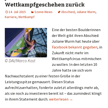
Wettkampfgeschehen zurück
14. Juli 2015
Szene-News
Abschied
,
Juliane Wurm
,
Karriere
,
Wettkampf
Eine der besten Boulderinnen
der Welt gibt ihren Abschied:
Juliane Wurm hat heute über
Facebook bekannt gegeben
, in
Zukunft nicht mehr im
Wettkampfcircus mitmischen
© DAV/Marco Kost
zu wollen. In den letzten 10
Jahre hatte sie sich vom
Nachwuchstalent zu einer festen Größe in der
Leistungsspitze gemausert. Diesen Status
aufrechtzuerhalten, forderte zuletzt allerdings mehr ab,
als sie noch zu investieren bereit ist – das zumindest klingt
Juliane Wurm zieht sich aus dem 
in ihrem Statement durch.
weiterlesen
→