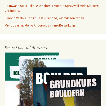
Heimwand statt Halle: Wie haben 4 Monate Spraywall mein Klettern
verändert?
Simond Vertika Soft im Test – Simond, wir müssen reden…
Mikrotraining: kleine Änderungen – große Wirkung
Keine Lust auf Amazon?