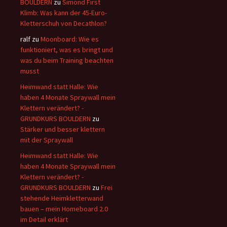
BOULDERN
zu
Simond First
Klimb: Was kann der 45-Euro-
Kletterschuh von Decathlon?
ralf
zu
Moonboard: Wie es
funktioniert, was es bringt und
was du beim Training beachten
musst
Heimwand statt Halle: Wie
haben 4 Monate Spraywall mein
Klettern verändert? -
GRUNDKURS BOULDERN
zu
Stärker und besser klettern
mit der Spraywall
Heimwand statt Halle: Wie
haben 4 Monate Spraywall mein
Klettern verändert? -
GRUNDKURS BOULDERN
zu
Frei
stehende Heimkletterwand
bauen – mein Homeboard 2.0
im Detail erklärt