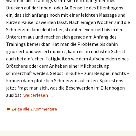
Während des Trainings stellt sich ein unangenehmes
Drücken auf der Innen- oder Außenseite des Ellenbogens
ein, das sich anfangs noch mit einer leichten Massage und
kurzen Pause loswerden lässt. Nach einigen Wochen sind die
Schmerzen dann deutlicher, strahlen eventuell bis in den
Unterarm aus und machen sich gerade am Anfang des
Trainings bemerkbar. Hat man die Probleme bis dahin
ignoriert und weitertrainiert, kann es im nächsten Schritt
auch bei einfachen Tätigkeiten wie dem Aufschneiden eines
Brötchens oder dem Anheben einer Milchpackung
schmerzhaft werden. Selbst in Ruhe – zum Beispiel nachts –
können dann plötzlich Schmerzen auftreten. Spätestens
jetzt fragt man sich, was die Beschwerden im Ellenbogen
Schmerzende Ellenbogen: Was Klettern, Tennis und 
auslöst.
weiterlesen
→
Zeige alle 2 Kommentare