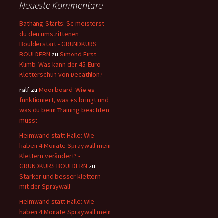
Neueste Kommentare
Bathang-Starts: So meisterst
du den umstrittenen
Boulderstart - GRUNDKURS
BOULDERN
zu
Simond First
Klimb: Was kann der 45-Euro-
Kletterschuh von Decathlon?
ralf
zu
Moonboard: Wie es
funktioniert, was es bringt und
was du beim Training beachten
musst
Heimwand statt Halle: Wie
haben 4 Monate Spraywall mein
Klettern verändert? -
GRUNDKURS BOULDERN
zu
Stärker und besser klettern
mit der Spraywall
Heimwand statt Halle: Wie
haben 4 Monate Spraywall mein