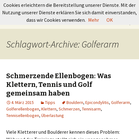
GRUNDKURS BOULDERN
Cookies erleichtern die Bereitstellung unserer Dienste. Mit der
Nutzung unserer Dienste erklären Sie sich damit einverstanden,
Springe
Suchen
dass wir Cookies verwenden.
Mehr
OK
Menü
zum
nach:
Inhalt
Schlagwort-Archive: Golferarm
Schmerzende Ellenbogen: Was
Klettern, Tennis und Golf
gemeinsam haben
4. März 2015
Tipps
Bouldern
,
Epicondylitis
,
Golferarm
,
Golferellenbogen
,
Klettern
,
Schmerzen
,
Tennisarm
,
Tennisellenbogen
,
Überlastung
Viele Kletterer und Boulderer kennen dieses Problem: