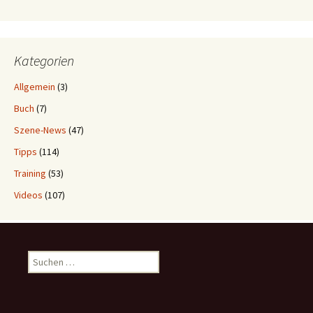
Kategorien
Allgemein
(3)
Buch
(7)
Szene-News
(47)
Tipps
(114)
Training
(53)
Videos
(107)
Suchen
nach: