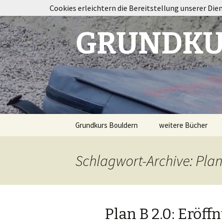
Cookies erleichtern die Bereitstellung unserer Die
GRUNDKU
Springe
Grundkurs Bouldern
weitere Bücher
zum
Inhalt
Taping im Klettersp
Schlagwort-Archive: Plan
Bouldertraining
Destination
Fontainebleau
Plan B 2.0: Eröff