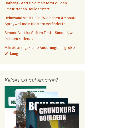
Bathang-Starts: So meisterst du den
umstrittenen Boulderstart
Heimwand statt Halle: Wie haben 4 Monate
Spraywall mein Klettern verändert?
Simond Vertika Soft im Test – Simond, wir
müssen reden…
Mikrotraining: kleine Änderungen – große
Wirkung
Keine Lust auf Amazon?
iten Hallenteils in Jena steht an (Update)