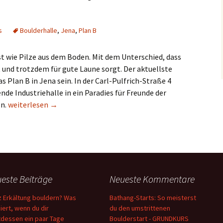
s
Boulderhalle
,
Jena
,
Plan B
st wie Pilze aus dem Boden. Mit dem Unterschied, dass
st und trotzdem für gute Laune sorgt. Der aktuellste
s Plan B in Jena sein. In der Carl-Pulfrich-Straße 4
nde Industriehalle in ein Paradies für Freunde der
Plan B: Neue Boulderhalle für Jena in der Mache (Update)
ln.
weiterlesen
→
este Beiträge
Neueste Kommentare
z Erkältung bouldern? Was
Bathang-Starts: So meisterst
iert, wenn du dir
du den umstrittenen
tdessen ein paar Tage
Boulderstart - GRUNDKURS