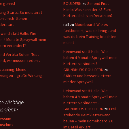
e gönnst
BOULDERN
zu
Simond First
Klimb: Was kann der 45-Euro-
ang-Starts: So meisterst
Kletterschuh von Decathlon?
en umstrittenen
derstart
ralf
zu
Moonboard: Wie es
funktioniert, was es bringt und
wand statt Halle: Wie
was du beim Training beachten
n 4 Monate Spraywall mein
musst
tern verändert?
Heimwand statt Halle: Wie
nd Vertika Soft im Test –
haben 4 Monate Spraywall mein
nd, wir müssen reden…
Klettern verändert? -
otraining: kleine
GRUNDKURS BOULDERN
zu
rungen – große Wirkung
Stärker und besser klettern
mit der Spraywall
Heimwand statt Halle: Wie
haben 4 Monate Spraywall mein
>Wichtige
Klettern verändert? -
ks</em>
GRUNDKURS BOULDERN
zu
Frei
stehende Heimkletterwand
ressum
bauen – mein Homeboard 2.0
nschutz
im Detail erklärt