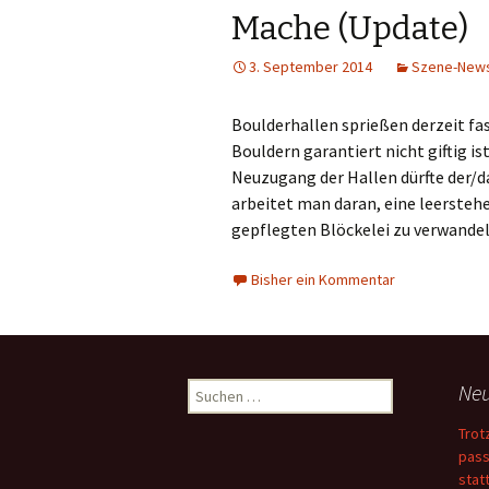
Mache (Update)
3. September 2014
Szene-New
Boulderhallen sprießen derzeit fa
Bouldern garantiert nicht giftig i
Neuzugang der Hallen dürfte der/da
arbeitet man daran, eine leerstehe
gepflegten Blöckelei zu verwande
Bisher ein Kommentar
Suchen
Neu
nach:
Trot
pass
stat