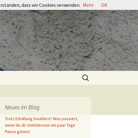
erstanden, dass wir Cookies verwenden.
Mehr
OK
Suchen
nach:
Neues im Blog
Trotz Erkältung bouldern? Was passiert,
wenn du dir stattdessen ein paar Tage
Pause gönnst