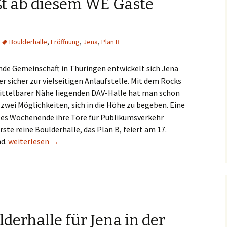
ßt ab diesem WE Gäste
Boulderhalle
,
Eröffnung
,
Jena
,
Plan B
rnde Gemeinschaft in Thüringen entwickelt sich Jena
r sicher zur vielseitigen Anlaufstelle. Mit dem Rocks
mittelbarer Nähe liegenden DAV-Halle hat man schon
zwei Möglichkeiten, sich in die Höhe zu begeben. Eine
eses Wochenende ihre Tore für Publikumsverkehr
rste reine Boulderhalle, das Plan B, feiert am 17.
Jenas Plan B heißt ab diesem WE Gäste willkommen
nd.
weiterlesen
→
derhalle für Jena in der