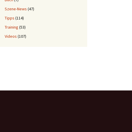
Szene-News
(47)
Tipps
(114)
Training
(53)
Videos
(107)