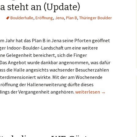
na steht an (Update)
Boulderhalle
,
Eröffnung
,
Jena
,
Plan B
,
Thüringer Boulder
m Jahr hat das Plan B in Jena seine Pforten geöffnet
ger Indoor-Boulder-Landschaft um eine weitere
ine Gelegenheit bereichert, sich die Finger
 Das Angebot wurde dankbar angenommen, was dafür
ass die Halle angesichts wachsender Besucherzahlen
erdimensioniert wirkte. Mit der am Wochenende
öffnung der Hallenerweiterung dürfte dieses
Plan B 2.0: Eröffnung des zwe
dings der Vergangenheit angehören.
weiterlesen
→