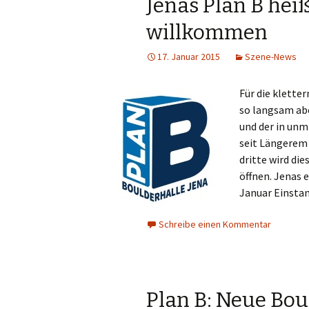
Jenas Plan B hei
willkommen
17. Januar 2015
Szene-News
Für die klette
so langsam abe
und der in un
seit Längerem 
dritte wird di
öffnen. Jenas e
Januar Einsta
Schreibe einen Kommentar
Plan B: Neue Boul