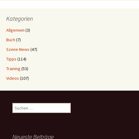
Kategorien
Allgemein
(3)
Buch
(7)
Szene-News
(47)
Tipps
(114)
Training
(53)
Videos
(107)
Suchen
nach:
Neueste Beiträge