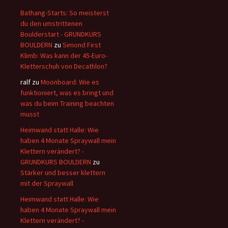
Bathang-Starts: So meisterst
du den umstrittenen
Boulderstart - GRUNDKURS
BOULDERN
zu
Simond First
Klimb: Was kann der 45-Euro-
Kletterschuh von Decathlon?
ralf
zu
Moonboard: Wie es
funktioniert, was es bringt und
was du beim Training beachten
musst
Heimwand statt Halle: Wie
haben 4 Monate Spraywall mein
Klettern verändert? -
GRUNDKURS BOULDERN
zu
Stärker und besser klettern
mit der Spraywall
Heimwand statt Halle: Wie
haben 4 Monate Spraywall mein
Klettern verändert? -