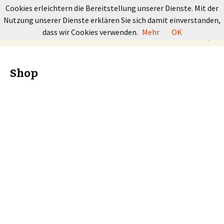
GRUNDKURS BOULDERN
Cookies erleichtern die Bereitstellung unserer Dienste. Mit der
Nutzung unserer Dienste erklären Sie sich damit einverstanden,
Springe
Suchen
dass wir Cookies verwenden.
Mehr
OK
Menü
zum
nach:
Inhalt
Shop