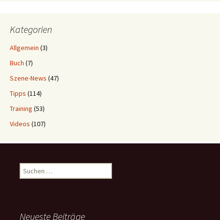
Kategorien
Allgemein
(3)
Buch
(7)
Szene-News
(47)
Tipps
(114)
Training
(53)
Videos
(107)
Suchen
nach:
Neueste Beiträge