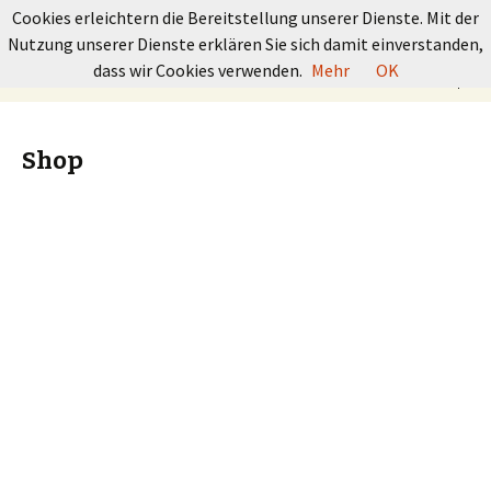
GRUNDKURS BOULDERN
Cookies erleichtern die Bereitstellung unserer Dienste. Mit der
Nutzung unserer Dienste erklären Sie sich damit einverstanden,
Springe
Suchen
dass wir Cookies verwenden.
Mehr
OK
Menü
zum
nach:
Inhalt
Shop