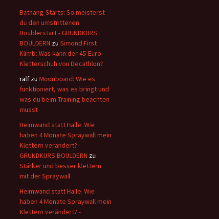
Bathang-Starts: So meisterst
du den umstrittenen
Boulderstart - GRUNDKURS
BOULDERN
zu
Simond First
Klimb: Was kann der 45-Euro-
Kletterschuh von Decathlon?
ralf
zu
Moonboard: Wie es
funktioniert, was es bringt und
was du beim Training beachten
musst
Heimwand statt Halle: Wie
haben 4 Monate Spraywall mein
Klettern verändert? -
GRUNDKURS BOULDERN
zu
Stärker und besser klettern
mit der Spraywall
Heimwand statt Halle: Wie
haben 4 Monate Spraywall mein
Klettern verändert? -