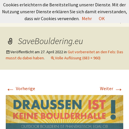
GRUNDKURS BOULDERN
Cookies erleichtern die Bereitstellung unserer Dienste. Mit der
Nutzung unserer Dienste erklären Sie sich damit einverstanden,
Springe
Suchen
dass wir Cookies verwenden.
Mehr
OK
Menü
zum
nach:
Inhalt
SaveBouldering.eu
Veröffentlicht am
27. April 2022
in
Gut vorbereitet an den Fels: Das
musst du dabei haben
.
Volle Auflösung (683 × 960)
←
→
Vorherige
Weiter