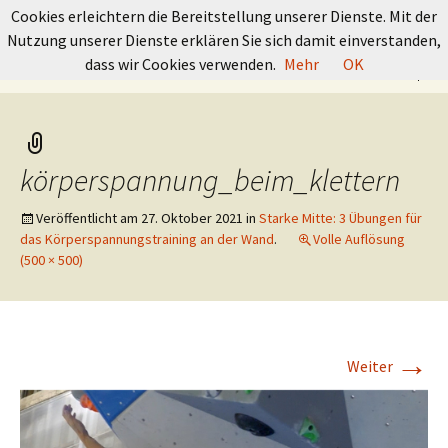
GRUNDKURS BOULDERN
Cookies erleichtern die Bereitstellung unserer Dienste. Mit der
Nutzung unserer Dienste erklären Sie sich damit einverstanden,
Springe
Suchen
dass wir Cookies verwenden.
Mehr
OK
Menü
zum
nach:
Inhalt
körperspannung_beim_klettern
Veröffentlicht am
27. Oktober 2021
in
Starke Mitte: 3 Übungen für
das Körperspannungstraining an der Wand
.
Volle Auflösung
(500 × 500)
→
Weiter