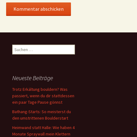
Suchen
nach:
Neueste Beiträge
Trotz Erkältung bouldern? Was
passiert, wenn du dir stattdessen
ein paar Tage Pause gönnst
Bathang-Starts: So meisterst du
den umstrittenen Boulderstart
Heimwand statt Halle: Wie haben 4
Monate Spraywall mein Klettern