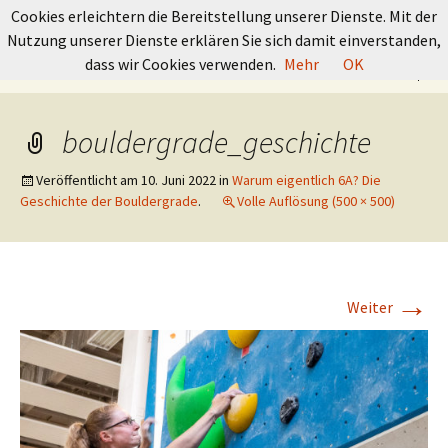
GRUNDKURS BOULDERN
Cookies erleichtern die Bereitstellung unserer Dienste. Mit der
Nutzung unserer Dienste erklären Sie sich damit einverstanden,
Springe
Suchen
dass wir Cookies verwenden.
Mehr
OK
Menü
zum
nach:
Inhalt
bouldergrade_geschichte
Veröffentlicht am
10. Juni 2022
in
Warum eigentlich 6A? Die
Geschichte der Bouldergrade
.
Volle Auflösung (500 × 500)
→
Weiter