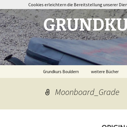
Cookies erleichtern die Bereitstellung unserer Die
GRUNDKU
Springe
Grundkurs Bouldern
weitere Bücher
zum
Inhalt
Taping im Klettersp
Moonboard_Grade
Bouldertraining
Destination
Fontainebleau