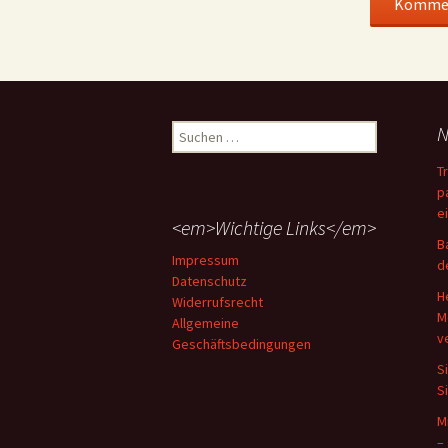
Suchen
N
nach:
T
p
e
<em>Wichtige Links</em>
B
Impressum
d
Datenschutz
H
Widerrufsrecht
M
Allgemeine
v
Geschäftsbedingungen
S
S
M
–