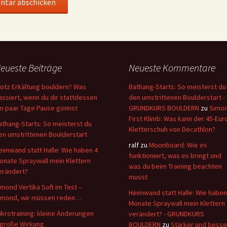
eueste Beiträge
Neueste Kommentare
rotz Erkältung bouldern? Was
Bathang-Starts: So meisterst du
assiert, wenn du dir stattdessen
den umstrittenen Boulderstart -
in paar Tage Pause gönnst
GRUNDKURS BOULDERN
zu
Simo
First Klimb: Was kann der 45-Eur
athang-Starts: So meisterst du
Kletterschuh von Decathlon?
en umstrittenen Boulderstart
ralf
zu
Moonboard: Wie es
eimwand statt Halle: Wie haben 4
funktioniert, was es bringt und
onate Spraywall mein Klettern
was du beim Training beachten
erändert?
musst
imond Vertika Soft im Test –
Heimwand statt Halle: Wie haben
imond, wir müssen reden…
Monate Spraywall mein Klettern
ikrotraining: kleine Änderungen
verändert? - GRUNDKURS
 große Wirkung
BOULDERN
zu
Stärker und besse