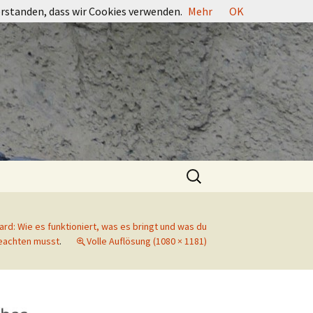
erstanden, dass wir Cookies verwenden.
Mehr
OK
Suchen
nach:
d: Wie es funktioniert, was es bringt und was du
beachten musst
.
Volle Auflösung (1080 × 1181)