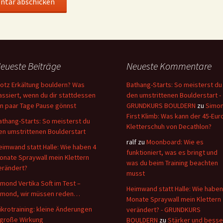
eueste Beiträge
Neueste Kommentare
rotz Erkältung bouldern? Was
Bathang-Starts: So meisterst du
assiert, wenn du dir stattdessen
den umstrittenen Boulderstart -
in paar Tage Pause gönnst
GRUNDKURS BOULDERN
zu
Simo
First Klimb: Was kann der 45-Eur
athang-Starts: So meisterst du
Kletterschuh von Decathlon?
en umstrittenen Boulderstart
ralf
zu
Moonboard: Wie es
eimwand statt Halle: Wie haben 4
funktioniert, was es bringt und
onate Spraywall mein Klettern
was du beim Training beachten
erändert?
musst
imond Vertika Soft im Test –
Heimwand statt Halle: Wie haben
imond, wir müssen reden…
Monate Spraywall mein Klettern
ikrotraining: kleine Änderungen
verändert? - GRUNDKURS
 große Wirkung
BOULDERN
zu
Stärker und besse