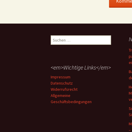
Suchen
N
nach:
T
p
e
<em>Wichtige Links</em>
B
Impressum
d
Datenschutz
H
Widerrufsrecht
M
Allgemeine
v
Geschäftsbedingungen
S
S
M
–