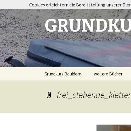
Cookies erleichtern die Bereitstellung unserer Die
GRUNDKU
Springe
Grundkurs Bouldern
weitere Bücher
zum
Inhalt
Taping im Klettersp
frei_stehende_klette
Bouldertraining
Destination
Fontainebleau