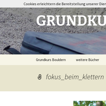
Cookies erleichtern die Bereitstellung unserer Die
GRUNDKU
Springe
Grundkurs Bouldern
weitere Bücher
zum
Inhalt
Taping im Klettersp
fokus_beim_klettern
Bouldertraining
Destination
Fontainebleau