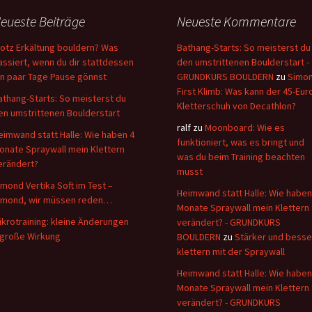
eueste Beiträge
Neueste Kommentare
rotz Erkältung bouldern? Was
Bathang-Starts: So meisterst du
assiert, wenn du dir stattdessen
den umstrittenen Boulderstart -
in paar Tage Pause gönnst
GRUNDKURS BOULDERN
zu
Simo
First Klimb: Was kann der 45-Eur
athang-Starts: So meisterst du
Kletterschuh von Decathlon?
en umstrittenen Boulderstart
ralf
zu
Moonboard: Wie es
eimwand statt Halle: Wie haben 4
funktioniert, was es bringt und
onate Spraywall mein Klettern
was du beim Training beachten
erändert?
musst
imond Vertika Soft im Test –
Heimwand statt Halle: Wie haben
imond, wir müssen reden…
Monate Spraywall mein Klettern
ikrotraining: kleine Änderungen
verändert? - GRUNDKURS
 große Wirkung
BOULDERN
zu
Stärker und besse
klettern mit der Spraywall
Heimwand statt Halle: Wie haben
Monate Spraywall mein Klettern
verändert? - GRUNDKURS