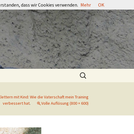
erstanden, dass wir Cookies verwenden.
Mehr
OK
Suchen
nach:
lettern mit Kind: Wie die Vaterschaft mein Training
verbessert hat
.
Volle Auflösung (800 × 600)