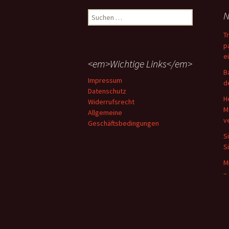
Suchen
N
nach:
T
p
e
<em>Wichtige Links</em>
B
Impressum
d
Datenschutz
H
Widerrufsrecht
M
Allgemeine
v
Geschäftsbedingungen
S
S
M
–