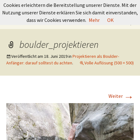
GRUNDKURS BOULDERN
Cookies erleichtern die Bereitstellung unserer Dienste. Mit der
Nutzung unserer Dienste erklären Sie sich damit einverstanden,
Springe
Suchen
dass wir Cookies verwenden.
Mehr
OK
Menü
zum
nach:
Inhalt
boulder_projektieren
Veröffentlicht am
18. Juni 2019
in
Projektieren als Boulder-
Anfänger: darauf solltest du achten
.
Volle Auflösung (500 × 500)
→
Weiter