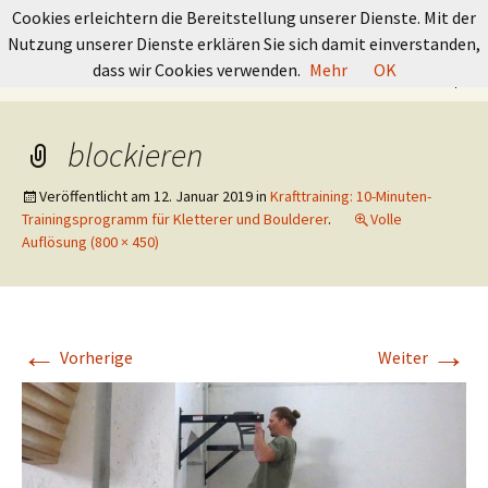
GRUNDKURS BOULDERN
Cookies erleichtern die Bereitstellung unserer Dienste. Mit der
Nutzung unserer Dienste erklären Sie sich damit einverstanden,
Springe
Suchen
dass wir Cookies verwenden.
Mehr
OK
Menü
zum
nach:
Inhalt
blockieren
Veröffentlicht am
12. Januar 2019
in
Krafttraining: 10-Minuten-
Trainingsprogramm für Kletterer und Boulderer
.
Volle
Auflösung (800 × 450)
←
→
Vorherige
Weiter