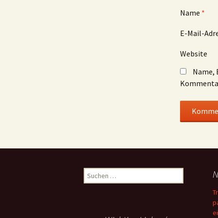
Name
*
E-Mail-Adr
Website
Name, E
Kommentar
Suchen
N
nach:
T
p
e