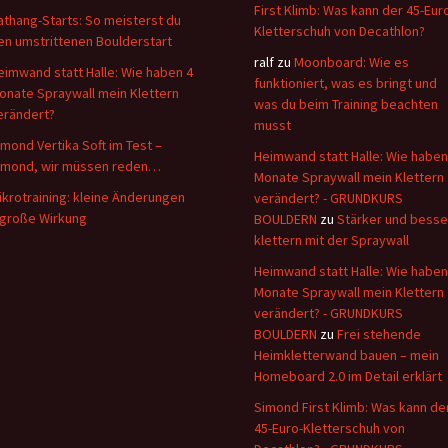
First Klimb: Was kann der 45-Eur
athang-Starts: So meisterst du
Kletterschuh von Decathlon?
en umstrittenen Boulderstart
ralf
zu
Moonboard: Wie es
eimwand statt Halle: Wie haben 4
funktioniert, was es bringt und
onate Spraywall mein Klettern
was du beim Training beachten
erändert?
musst
imond Vertika Soft im Test –
Heimwand statt Halle: Wie haben
imond, wir müssen reden…
Monate Spraywall mein Klettern
ikrotraining: kleine Änderungen
verändert? - GRUNDKURS
 große Wirkung
BOULDERN
zu
Stärker und besse
klettern mit der Spraywall
Heimwand statt Halle: Wie haben
Monate Spraywall mein Klettern
verändert? - GRUNDKURS
BOULDERN
zu
Frei stehende
Heimkletterwand bauen – mein
Homeboard 2.0 im Detail erklärt
Simond First Klimb: Was kann de
45-Euro-Kletterschuh von