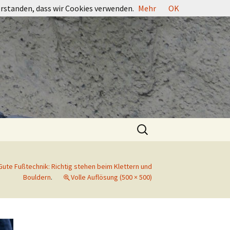
erstanden, dass wir Cookies verwenden.
Mehr
OK
Suchen
nach:
Gute Fußtechnik: Richtig stehen beim Klettern und
Bouldern
.
Volle Auflösung (500 × 500)