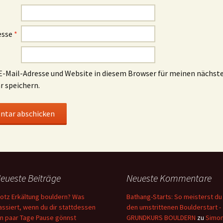
esse
*
-Mail-Adresse und Website in diesem Browser für meinen nächst
 speichern.
eueste Beiträge
Neueste Kommentare
rotz Erkältung bouldern? Was
Bathang-Starts: So meisterst du
assiert, wenn du dir stattdessen
den umstrittenen Boulderstart -
in paar Tage Pause gönnst
GRUNDKURS BOULDERN
zu
Simo