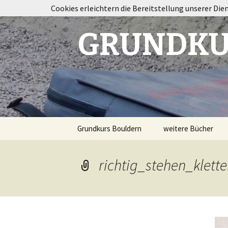
Cookies erleichtern die Bereitstellung unserer Die
GRUNDKU
Springe
Grundkurs Bouldern
weitere Bücher
zum
Inhalt
Taping im Klettersp
richtig_stehen_klette
Bouldertraining
Destination
Fontainebleau