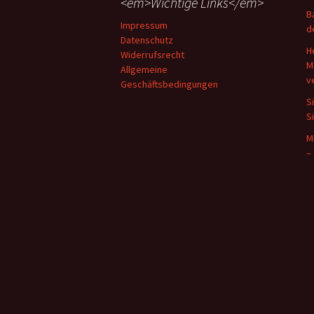
<em>Wichtige Links</em>
B
Impressum
d
Datenschutz
H
Widerrufsrecht
M
Allgemeine
v
Geschäftsbedingungen
S
S
M
–