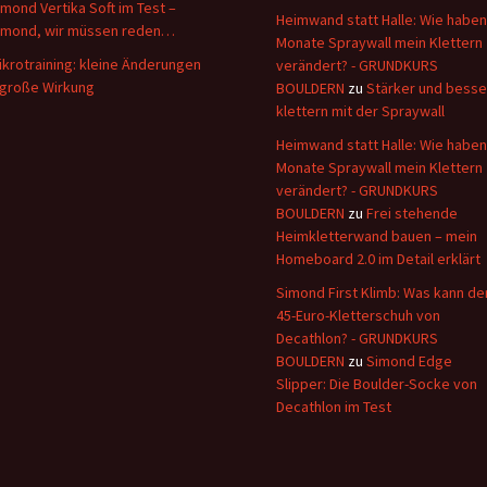
imond Vertika Soft im Test –
Heimwand statt Halle: Wie haben
imond, wir müssen reden…
Monate Spraywall mein Klettern
ikrotraining: kleine Änderungen
verändert? - GRUNDKURS
 große Wirkung
BOULDERN
zu
Stärker und besse
klettern mit der Spraywall
Heimwand statt Halle: Wie haben
Monate Spraywall mein Klettern
verändert? - GRUNDKURS
BOULDERN
zu
Frei stehende
Heimkletterwand bauen – mein
Homeboard 2.0 im Detail erklärt
Simond First Klimb: Was kann de
45-Euro-Kletterschuh von
Decathlon? - GRUNDKURS
BOULDERN
zu
Simond Edge
Slipper: Die Boulder-Socke von
Decathlon im Test