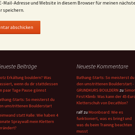
-Mail-Adresse und Website in diesem Browser für meinen nächst
 speichern.
eueste Beiträge
Neueste Kommentare
rotz Erkältung bouldern? Was
Bathang-Starts: So meisterst du
assiert, wenn du dir stattdessen
den umstrittenen Boulderstart -
in paar Tage Pause gönnst
GRUNDKURS BOULDERN
zu
Simo
First Klimb: Was kann der 45-Eur
athang-Starts: So meisterst du
Kletterschuh von Decathlon?
en umstrittenen Boulderstart
ralf
zu
Moonboard: Wie es
eimwand statt Halle: Wie haben 4
funktioniert, was es bringt und
onate Spraywall mein Klettern
was du beim Training beachten
erändert?
musst