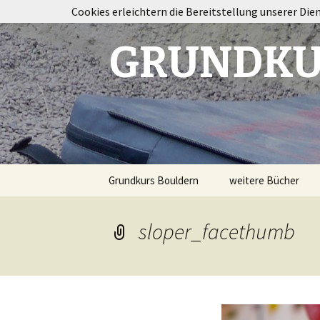
Cookies erleichtern die Bereitstellung unserer Die
GRUNDKU
Springe
Grundkurs Bouldern
weitere Bücher
zum
Inhalt
Taping im Klettersp
sloper_facethumb
Bouldertraining
Destination
Fontainebleau