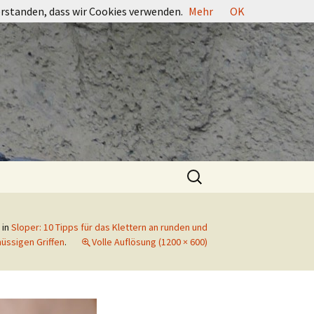
erstanden, dass wir Cookies verwenden.
Mehr
OK
Suchen
nach:
in
Sloper: 10 Tipps für das Klettern an runden und
üssigen Griffen
.
Volle Auflösung (1200 × 600)