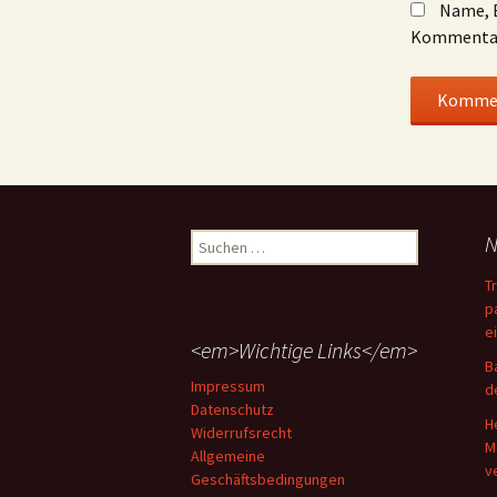
Name, E
Kommentar
Suchen
N
nach:
T
p
e
<em>Wichtige Links</em>
B
Impressum
d
Datenschutz
H
Widerrufsrecht
M
Allgemeine
v
Geschäftsbedingungen