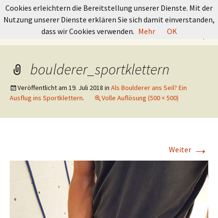
GRUNDKURS BOULDERN
Cookies erleichtern die Bereitstellung unserer Dienste. Mit der
Nutzung unserer Dienste erklären Sie sich damit einverstanden,
Springe
Suchen
dass wir Cookies verwenden.
Mehr
OK
Menü
zum
nach:
Inhalt
boulderer_sportklettern
Veröffentlicht am
19. Juli 2018
in
Als Boulderer ans Seil? Ein
Ausflug ins Sportklettern
.
Volle Auflösung (500 × 500)
→
Weiter