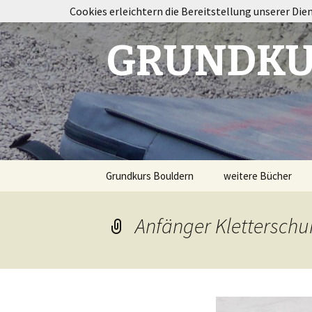
Cookies erleichtern die Bereitstellung unserer Die
GRUNDKU
Springe
Grundkurs Bouldern
weitere Bücher
zum
Inhalt
Taping im Klettersp
Anfänger Kletterschuh
Bouldertraining
Destination
Fontainebleau