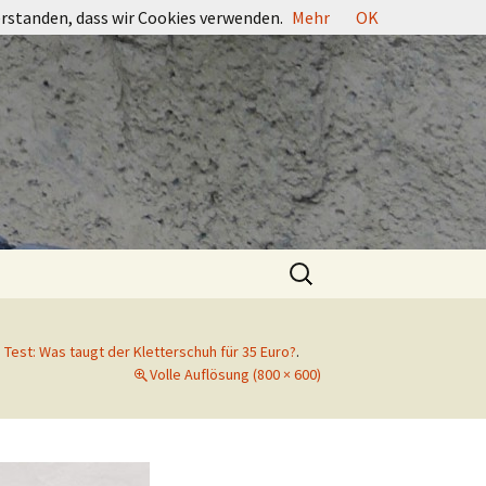
erstanden, dass wir Cookies verwenden.
Mehr
OK
Suchen
nach:
Test: Was taugt der Kletterschuh für 35 Euro?
.
Volle Auflösung (800 × 600)