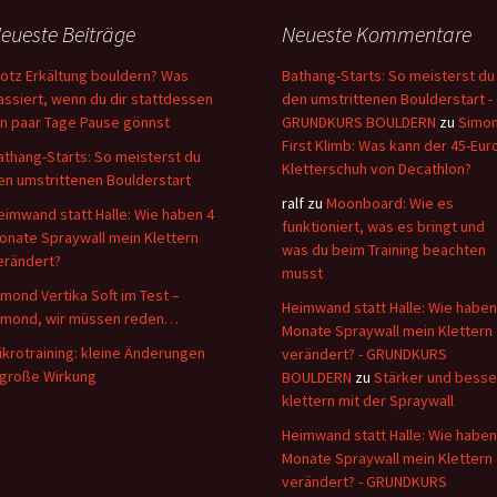
eueste Beiträge
Neueste Kommentare
rotz Erkältung bouldern? Was
Bathang-Starts: So meisterst du
assiert, wenn du dir stattdessen
den umstrittenen Boulderstart -
in paar Tage Pause gönnst
GRUNDKURS BOULDERN
zu
Simo
First Klimb: Was kann der 45-Eur
athang-Starts: So meisterst du
Kletterschuh von Decathlon?
en umstrittenen Boulderstart
ralf
zu
Moonboard: Wie es
eimwand statt Halle: Wie haben 4
funktioniert, was es bringt und
onate Spraywall mein Klettern
was du beim Training beachten
erändert?
musst
imond Vertika Soft im Test –
Heimwand statt Halle: Wie haben
imond, wir müssen reden…
Monate Spraywall mein Klettern
ikrotraining: kleine Änderungen
verändert? - GRUNDKURS
 große Wirkung
BOULDERN
zu
Stärker und besse
klettern mit der Spraywall
Heimwand statt Halle: Wie haben
Monate Spraywall mein Klettern
verändert? - GRUNDKURS