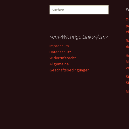
Suchen
N
nach:
T
p
e
<em>Wichtige Links</em>
B
Impressum
d
Datenschutz
H
Widerrufsrecht
M
Allgemeine
v
Geschäftsbedingungen
S
S
M
–