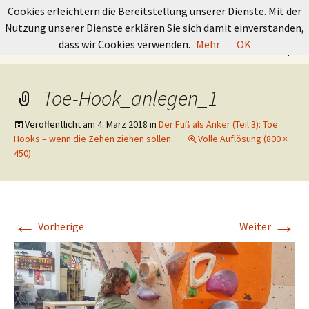
GRUNDKURS BOULDERN
Cookies erleichtern die Bereitstellung unserer Dienste. Mit der
Nutzung unserer Dienste erklären Sie sich damit einverstanden,
Springe
Suchen
dass wir Cookies verwenden.
Mehr
OK
Menü
zum
nach:
Inhalt
Toe-Hook_anlegen_1
Veröffentlicht am
4. März 2018
in
Der Fuß als Anker (Teil 3): Toe
Hooks – wenn die Zehen ziehen sollen
.
Volle Auflösung (800 ×
450)
←
→
Vorherige
Weiter