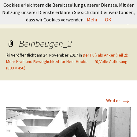
GRUNDKURS BOULDERN
Cookies erleichtern die Bereitstellung unserer Dienste. Mit der
Nutzung unserer Dienste erklären Sie sich damit einverstanden,
Springe
Suchen
dass wir Cookies verwenden.
Mehr
OK
Menü
zum
nach:
Inhalt
Beinbeugen_2
Veröffentlicht am
24. November 2017
in
Der Fuß als Anker (Teil 2):
Mehr Kraft und Beweglichkeit für Heel-Hooks
.
Volle Auflösung
(800 × 450)
→
Weiter