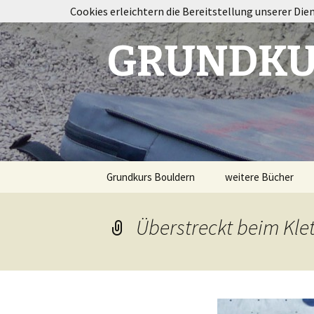
Cookies erleichtern die Bereitstellung unserer Die
GRUNDKU
Springe
Grundkurs Bouldern
weitere Bücher
zum
Inhalt
Taping im Klettersp
Überstreckt beim Kle
Bouldertraining
Destination
Fontainebleau