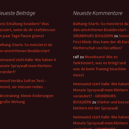
eueste Beiträge
Neueste Kommentare
rotz Erkältung bouldern? Was
Bathang-Starts: So meisterst du
assiert, wenn du dir stattdessen
den umstrittenen Boulderstart -
in paar Tage Pause gönnst
GRUNDKURS BOULDERN
zu
Simo
First Klimb: Was kann der 45-Eur
athang-Starts: So meisterst du
Kletterschuh von Decathlon?
en umstrittenen Boulderstart
ralf
zu
Moonboard: Wie es
eimwand statt Halle: Wie haben 4
funktioniert, was es bringt und
onate Spraywall mein Klettern
was du beim Training beachten
erändert?
musst
imond Vertika Soft im Test –
Heimwand statt Halle: Wie haben
imond, wir müssen reden…
Monate Spraywall mein Klettern
ikrotraining: kleine Änderungen
verändert? - GRUNDKURS
 große Wirkung
BOULDERN
zu
Stärker und besse
klettern mit der Spraywall
Heimwand statt Halle: Wie haben
Monate Spraywall mein Klettern