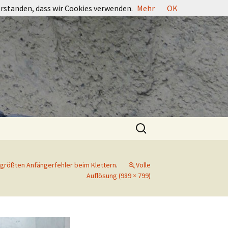
erstanden, dass wir Cookies verwenden.
Mehr
OK
Suchen
nach:
r größten Anfängerfehler beim Klettern
.
Volle
Auflösung (989 × 799)