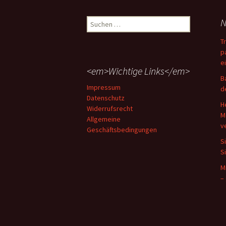
Suchen
N
nach:
T
p
e
<em>Wichtige Links</em>
B
Impressum
d
Datenschutz
H
Widerrufsrecht
M
Allgemeine
v
Geschäftsbedingungen
S
S
M
–