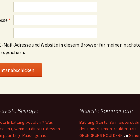
esse
*
-Mail-Adresse und Website in diesem Browser für meinen nächst
 speichern.
eueste Beiträge
Neueste Kommentare
rotz Erkältung bouldern? Was
Bathang-Starts: So meisterst du
assiert, wenn du dir stattdessen
den umstrittenen Boulderstart -
in paar Tage Pause gönnst
GRUNDKURS BOULDERN
zu
Simo