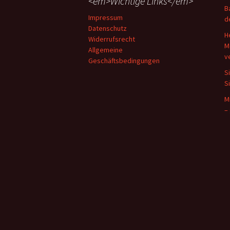
<em>Wichtige Links</em>
B
Impressum
d
Datenschutz
H
Widerrufsrecht
M
Allgemeine
v
Geschäftsbedingungen
S
S
M
–