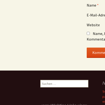
Name
*
E-Mail-Adr
Website
Name, E
Kommentar
Suchen
N
nach:
T
p
e