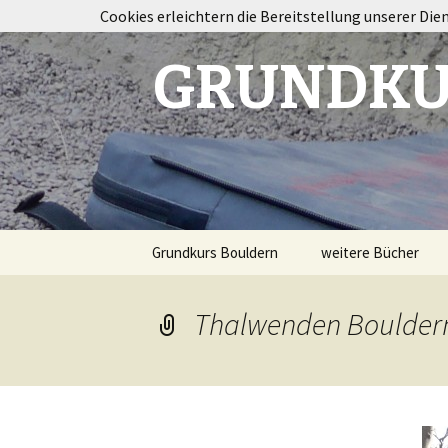
Cookies erleichtern die Bereitstellung unserer Die
GRUNDKU
Springe
Grundkurs Bouldern
weitere Bücher
zum
Inhalt
Taping im Klettersp
Thalwenden Boulder
Bouldertraining
Destination
Fontainebleau