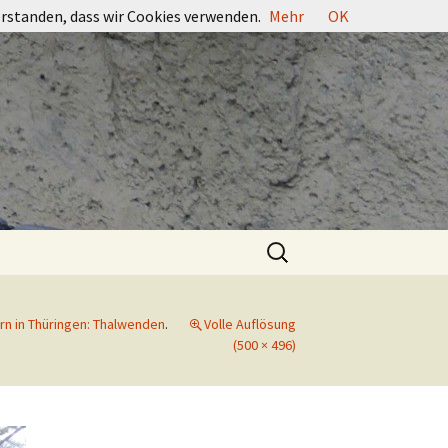
erstanden, dass wir Cookies verwenden.
Mehr
OK
Suchen
nach:
rn in Thüringen: Thalwenden
.
Volle Auflösung
(500 × 496)