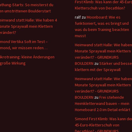
First Klimb: Was kann der 45-Eur
athang-Starts: So meisterst du
Kletterschuh von Decathlon?
en umstrittenen Boulderstart
ralf
zu
Moonboard: Wie es
eimwand statt Halle: Wie haben 4
funktioniert, was es bringt und
onate Spraywall mein Klettern
was du beim Training beachten
erändert?
musst
imond Vertika Soft im Test –
Heimwand statt Halle: Wie haben
imond, wir müssen reden…
Monate Spraywall mein Klettern
ikrotraining: kleine Änderungen
verändert? - GRUNDKURS
 große Wirkung
BOULDERN
zu
Stärker und besse
klettern mit der Spraywall
Heimwand statt Halle: Wie haben
Monate Spraywall mein Klettern
verändert? - GRUNDKURS
BOULDERN
zu
Frei stehende
Heimkletterwand bauen – mein
Homeboard 2.0 im Detail erklärt
Simond First Klimb: Was kann de
45-Euro-Kletterschuh von
Decathlon? - GRUNDKURS