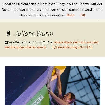
GRUNDKURS BOULDERN
Cookies erleichtern die Bereitstellung unserer Dienste. Mit der
Nutzung unserer Dienste erklären Sie sich damit einverstanden,
Springe
Suchen
dass wir Cookies verwenden.
Mehr
OK
Menü
zum
nach:
Inhalt
Juliane Wurm
Veröffentlicht am
14. Juli 2015
in
Juliane Wurm zieht sich aus dem
Wettkampfgeschehen zurück
.
Volle Auflösung (532 × 373)