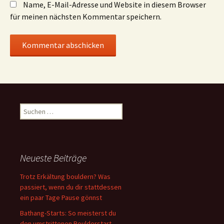
Name, E-Mail-Adresse und Website in diesem Browser
für meinen nächsten Kommentar speichern.
Suchen
nach:
Neueste Beiträge
Trotz Erkältung bouldern? Was
passiert, wenn du dir stattdessen
ein paar Tage Pause gönnst
Bathang-Starts: So meisterst du
den umstrittenen Boulderstart