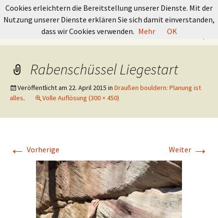
GRUNDKURS BOULDERN
Cookies erleichtern die Bereitstellung unserer Dienste. Mit der
Nutzung unserer Dienste erklären Sie sich damit einverstanden,
Springe
Suchen
dass wir Cookies verwenden.
Mehr
OK
Menü
zum
nach:
Inhalt
Rabenschüssel Liegestart
Veröffentlicht am
22. April 2015
in
Draußen bouldern: Planung ist
alles
.
Volle Auflösung (300 × 450)
←
→
Vorherige
Weiter