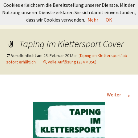
GRUNDKURS BOULDERN
Cookies erleichtern die Bereitstellung unserer Dienste. Mit der
Nutzung unserer Dienste erklären Sie sich damit einverstanden,
Springe
Suchen
dass wir Cookies verwenden.
Mehr
OK
Menü
zum
nach:
Inhalt
Taping im Klettersport Cover
Veröffentlicht am
23. Februar 2015
in
‚Taping im Klettersport‘ ab
sofort erhältlich
.
Volle Auflösung (234 × 350)
→
Weiter